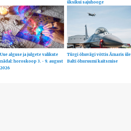
üksikui sajuhooge
Uue alguse ja julgete valikute
Türgi õhuvägi võttis Ämaris üle
nädal: horoskoop 3. - 9. august
Balti õhuruumi kaitsmise
2026