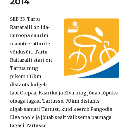
2014
SEB 33. Tartu
Rattaralli on Ida-
Euroopa suurim
maanteeratturite
võidusõit. Tartu
Rattaralli start on
Tartus ning
pikem 133km
distants kulgeb
läbi Otepää, Kääriku ja Elva ning jõuab lõpuks
otsaga tagasi Tartusse. 70km distants
algab samuti Tartust, kuid keerab Pangodis
Elva poole ja jõuab sealt väiksema paunaga
tagasi Tartusse.