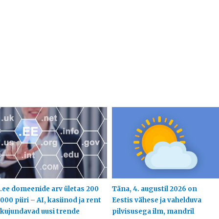
.ee domeenide arv ületas 200
Täna, 4. augustil 2026 on
000 piiri – AI, kasiinod ja rent
Eestis vähese ja vahelduva
kujundavad uusi trende
pilvisusega ilm, mandril