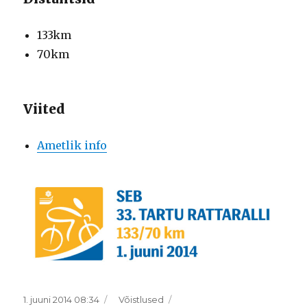
133km
70km
Viited
Ametlik info
Postitatud
Rubriigid
1. juuni 2014 08:34
Võistlused