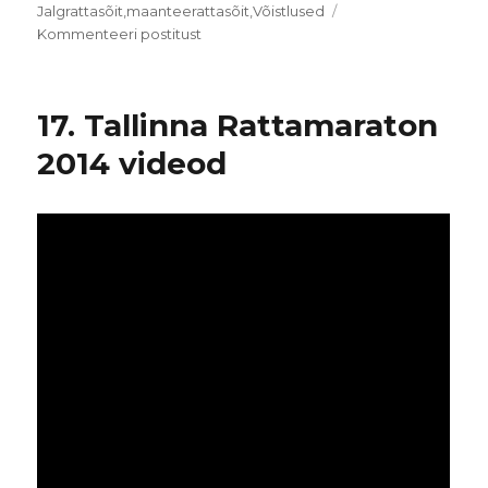
Sildid
Jalgrattasõit
,
maanteerattasõit
,
Võistlused
SEB
Kommenteeri postitust
33.
Tartu
Rattaralli
17. Tallinna Rattamaraton
2014
2014 videod