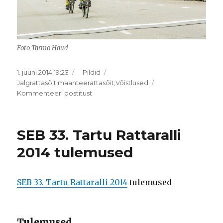
Foto Tarmo Haud
Postitatud
Rubriigid
1. juuni 2014 19:23
Pildid
Sildid
Jalgrattasõit
,
maanteerattasõit
,
Võistlused
SEB
Kommenteeri postitust
33.
Tartu
Rattaralli
SEB 33. Tartu Rattaralli
2014
pildid
2014 tulemused
SEB 33. Tartu Rattaralli 2014
tulemused
Tulemused