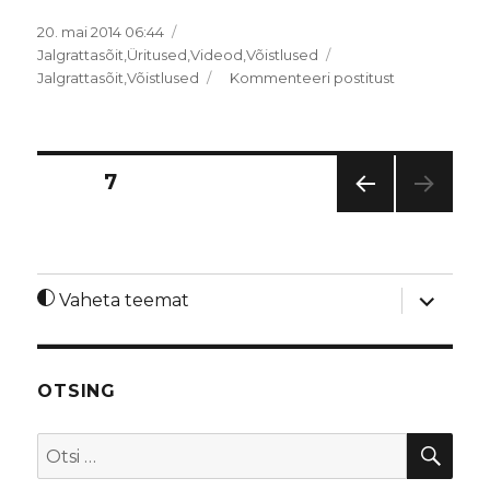
Postitatud
20. mai 2014 06:44
Rubriigid
Jalgrattasõit
,
Üritused
,
Videod
,
Võistlused
Sildid
17.
Jalgrattasõit
,
Võistlused
Kommenteeri postitust
Tallinna
Rattamarato
2014
videod
Postituste
LEHT
7
EEL
leheküljendus
MINE
LK
laienda
Vaheta teemat
alamme
OTSING
OTS
Otsi: