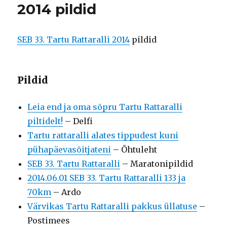
2014 pildid
SEB 33. Tartu Rattaralli 2014
pildid
Pildid
Leia end ja oma sõpru Tartu Rattaralli
piltidelt!
– Delfi
Tartu rattaralli alates tippudest kuni
pühapäevasõitjateni
– Õhtuleht
SEB 33. Tartu Rattaralli
– Maratonipildid
2014.06.01 SEB 33. Tartu Rattaralli 133 ja
70km
– Ardo
Värvikas Tartu Rattaralli pakkus üllatuse
–
Postimees