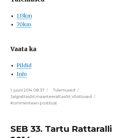
133km
70km
Vaata ka
Pildid
Info
Postitatud
Rubriigid
1. juuni 2014 08:37
Tulemused
Sildid
Jalgrattasõit
,
maanteerattasõit
,
Võistlused
SEB
Kommenteeri postitust
33.
Tartu
Rattaralli
SEB 33. Tartu Rattaralli
2014
tulemused