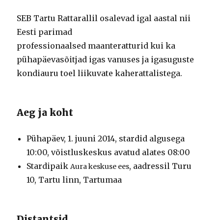
SEB Tartu Rattarallil osalevad igal aastal nii
Eesti parimad
professionaalsed maanteratturid kui ka
pühapäevasõitjad igas vanuses ja igasuguste
kondiauru toel liikuvate kaherattalistega.
Aeg ja koht
Pühapäev, 1. juuni 2014, stardid algusega
10:00, võistluskeskus avatud alates 08:00
Stardipaik
, aadressil Turu
Aura keskuse ees
10, Tartu linn, Tartumaa
Distantsid