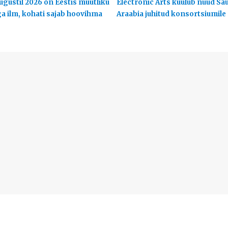
ugustil 2026 on Eestis muutliku
Electronic Arts kuulub nüüd Sa
ga ilm, kohati sajab hoovihma
Araabia juhitud konsortsiumile