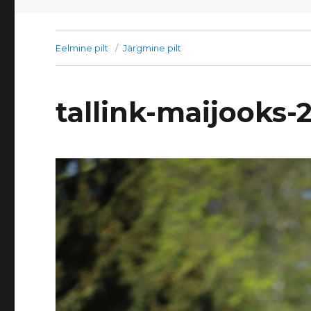
Eelmine pilt
Järgmine pilt
tallink-maijooks-