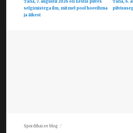
Täna, 7. augustil 2026 on Eestis pilves
Täna, 6. a
selgimistega ilm, mitmel pool hoovihma
pilvisuse
ja äikest
Spordihai.ee blog