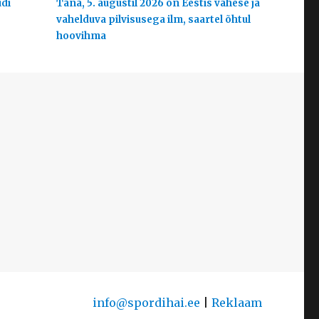
udi
Täna, 5. augustil 2026 on Eestis vähese ja
vahelduva pilvisusega ilm, saartel õhtul
hoovihma
info@spordihai.ee
|
Reklaam