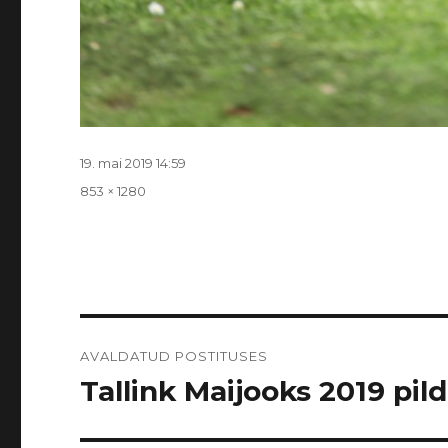
Postitatud
19. mai 2019 14:59
Täissuurus
853 × 1280
Navigeerimine
AVALDATUD POSTITUSES
Tallink Maijooks 2019 pildi