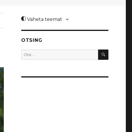
Vaheta teemat
OTSING
OTSI
Otsi: