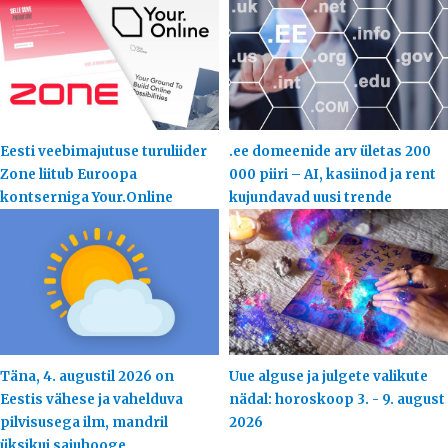
Eesti veebimajutuse turuliider
.ee domeenide arv ületas 200
Zone liitub Euroopa
000 piiri – AI, kasiinod ja rent
kontserniga Your.Online
kujundavad uusi trende
Täna, 4. augustil 2026 on
Uue alguse ja julgete valikute
Eestis vähese ja vahelduva
nädal: horoskoop 3. - 9. august
pilvisusega ilm, mandril
2026
üksikui sajuhooge