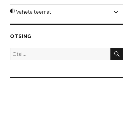
laienda
Vaheta teemat
alamme
OTSING
OTS
Otsi: