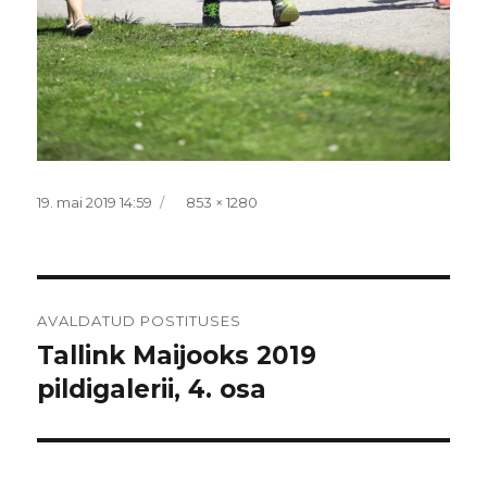
Postitatud
Täissuurus
19. mai 2019 14:59
853 × 1280
Navigeerimine
AVALDATUD POSTITUSES
Tallink Maijooks 2019
pildigalerii, 4. osa