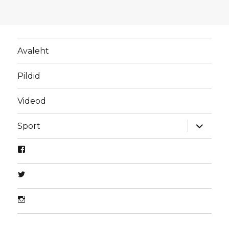
Avaleht
Pildid
Videod
laienda
Sport
alamme