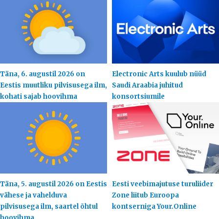
Täna, 6. augustil 2026 on
Electronic Arts kuulub nüüd
Eestis muutliku pilvisusega ilm,
Saudi Araabia juhitud
kohati sajab hoovihma
konsortsiumile
Täna, 5. augustil 2026 on Eestis
Eesti veebimajutuse turuliider
vähese ja vahelduva
Zone liitub Euroopa
pilvisusega ilm, saartel õhtul
kontserniga Your.Online
hoovihma