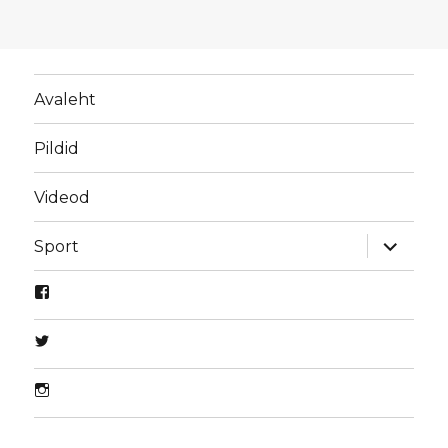
Avaleht
Pildid
Videod
laienda
Sport
alamme