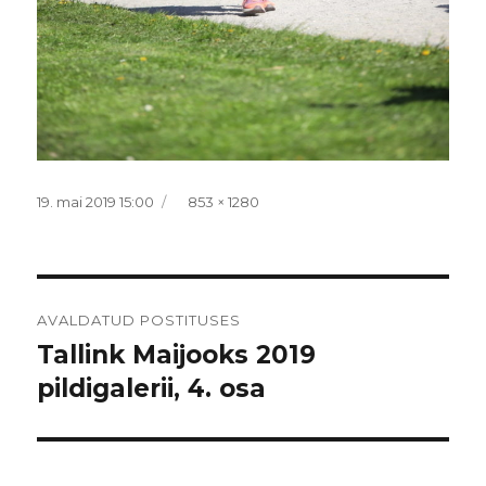
Postitatud
Täissuurus
19. mai 2019 15:00
853 × 1280
Navigeerimine
AVALDATUD POSTITUSES
Tallink Maijooks 2019
pildigalerii, 4. osa