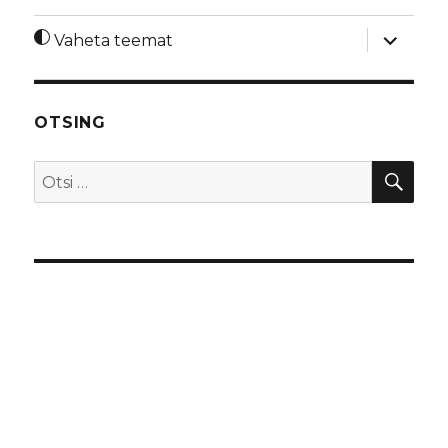
laienda
Vaheta teemat
alamme
OTSING
OTS
Otsi: