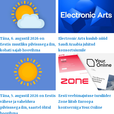
Täna, 6. augustil 2026 on
Electronic Arts kuulub nüüd
Eestis muutliku pilvisusega ilm,
Saudi Araabia juhitud
kohati sajab hoovihma
konsortsiumile
Täna, 5. augustil 2026 on Eestis
Eesti veebimajutuse turuliider
vähese ja vahelduva
Zone liitub Euroopa
pilvisusega ilm, saartel õhtul
kontserniga Your.Online
hoovihma