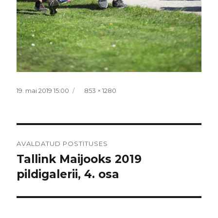
Postitatud
Täissuurus
19. mai 2019 15:00
853 × 1280
Navigeerimine
AVALDATUD POSTITUSES
Tallink Maijooks 2019
pildigalerii, 4. osa