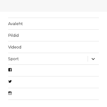
Avaleht
Pildid
Videod
laienda
Sport
alamme