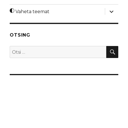
laienda
Vaheta teemat
alamme
OTSING
OTS
Otsi: