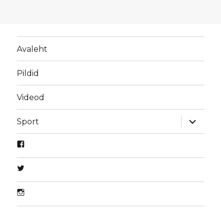
Avaleht
Pildid
Videod
laienda
Sport
alamme