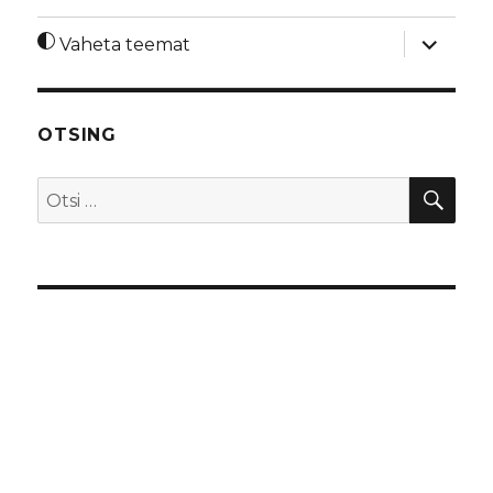
laienda
Vaheta teemat
alamme
OTSING
OTS
Otsi: