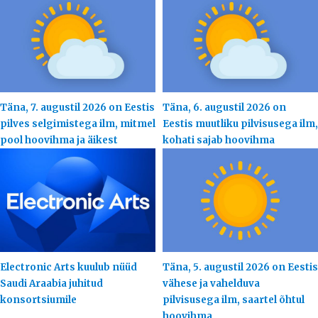
Täna, 7. augustil 2026 on Eestis
Täna, 6. augustil 2026 on
pilves selgimistega ilm, mitmel
Eestis muutliku pilvisusega ilm,
pool hoovihma ja äikest
kohati sajab hoovihma
Electronic Arts kuulub nüüd
Täna, 5. augustil 2026 on Eestis
Saudi Araabia juhitud
vähese ja vahelduva
konsortsiumile
pilvisusega ilm, saartel õhtul
hoovihma