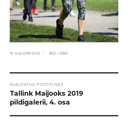
Postitatud
Täissuurus
19. mai 2019 15:02
853 × 1280
Navigeerimine
AVALDATUD POSTITUSES
Tallink Maijooks 2019
pildigalerii, 4. osa