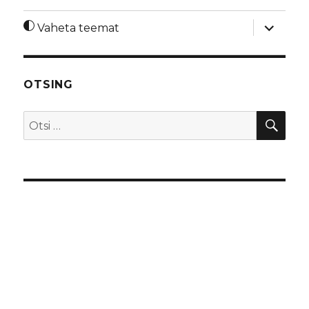
laienda
Vaheta teemat
alamme
OTSING
OTS
Otsi: