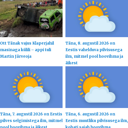
Ott Tänak vajus Klaperjahil
Täna, 8. augustil 2026 on
masinaga külili – appi tuli
Eestis vahelduva pilvisusega
Martin Järveoja
ilm, mitmel pool hoovihma ja
äikest
Täna, 7. augustil 2026 on Eestis
Täna, 6. augustil 2026 on
pilves selgimistega ilm, mitmel
Eestis muutliku pilvisusega ilm,
pool hoovihma ja äikest
kohati sajab hoovihma