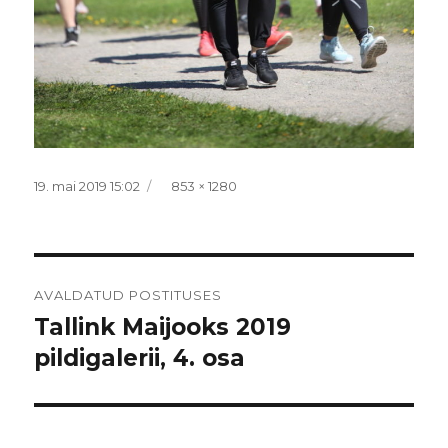
Postitatud
Täissuurus
19. mai 2019 15:02
853 × 1280
Navigeerimine
AVALDATUD POSTITUSES
Tallink Maijooks 2019
pildigalerii, 4. osa