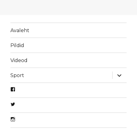
Avaleht
Pildid
Videod
laienda
Sport
alamme