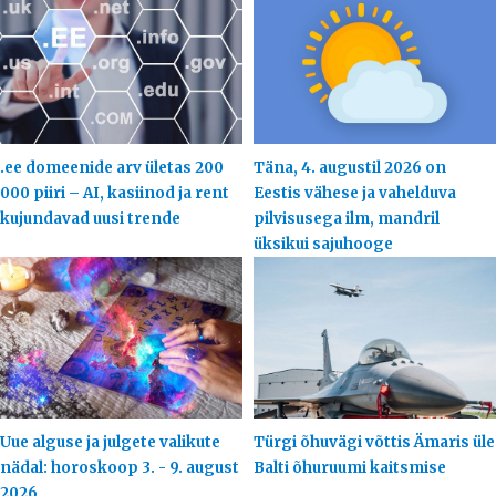
.ee domeenide arv ületas 200
Täna, 4. augustil 2026 on
000 piiri – AI, kasiinod ja rent
Eestis vähese ja vahelduva
kujundavad uusi trende
pilvisusega ilm, mandril
üksikui sajuhooge
Uue alguse ja julgete valikute
Türgi õhuvägi võttis Ämaris üle
nädal: horoskoop 3. - 9. august
Balti õhuruumi kaitsmise
2026