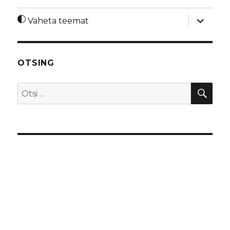
laienda
Vaheta teemat
alamme
OTSING
OTS
Otsi: