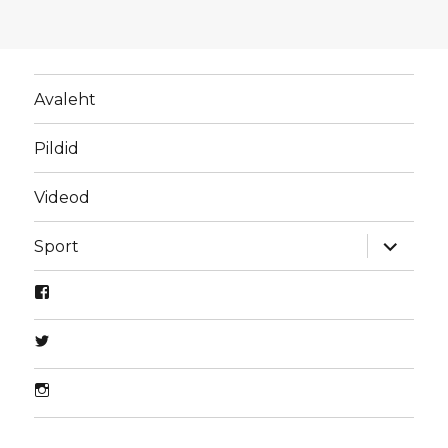
Avaleht
Pildid
Videod
laienda
Sport
alamme