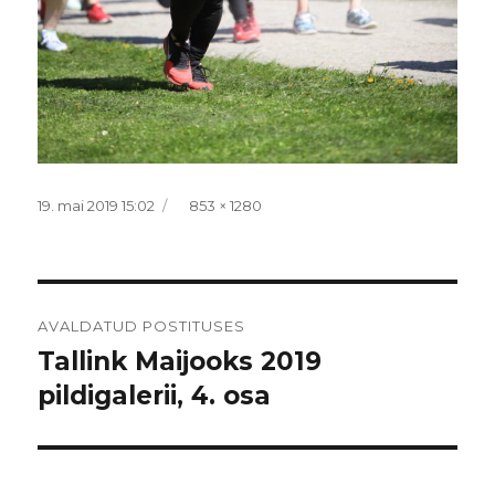
Postitatud
Täissuurus
19. mai 2019 15:02
853 × 1280
Navigeerimine
AVALDATUD POSTITUSES
Tallink Maijooks 2019
pildigalerii, 4. osa