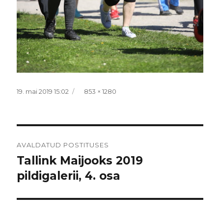
Postitatud
Täissuurus
19. mai 2019 15:02
853 × 1280
Navigeerimine
AVALDATUD POSTITUSES
Tallink Maijooks 2019
pildigalerii, 4. osa