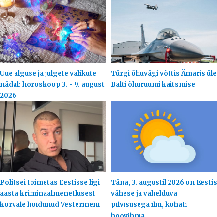
Uue alguse ja julgete valikute
Türgi õhuvägi võttis Ämaris üle
nädal: horoskoop 3. - 9. august
Balti õhuruumi kaitsmise
2026
Politsei toimetas Eestisse ligi
Täna, 3. augustil 2026 on Eestis
aasta kriminaalmenetlusest
vähese ja vahelduva
kõrvale hoidunud Vesterineni
pilvisusega ilm, kohati
hoovihma