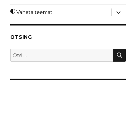
laienda
Vaheta teemat
alamme
OTSING
OTS
Otsi: