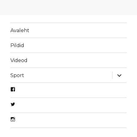
Avaleht
Pildid
Videod
laienda
Sport
alamme