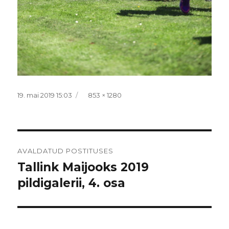
Postitatud
Täissuurus
19. mai 2019 15:03
853 × 1280
Navigeerimine
AVALDATUD POSTITUSES
Tallink Maijooks 2019
pildigalerii, 4. osa