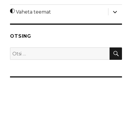
laienda
Vaheta teemat
alamme
OTSING
OTS
Otsi: