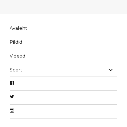
Avaleht
Pildid
Videod
laienda
Sport
alamme