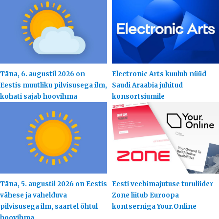
Täna, 6. augustil 2026 on
Electronic Arts kuulub nüüd
Eestis muutliku pilvisusega ilm,
Saudi Araabia juhitud
kohati sajab hoovihma
konsortsiumile
Täna, 5. augustil 2026 on Eestis
Eesti veebimajutuse turuliider
vähese ja vahelduva
Zone liitub Euroopa
pilvisusega ilm, saartel õhtul
kontserniga Your.Online
hoovihma