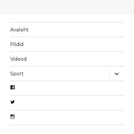
Avaleht
Pildid
Videod
laienda
Sport
alamme