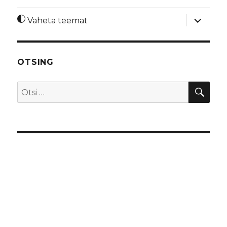
laienda
Vaheta teemat
alamme
OTSING
OTS
Otsi: