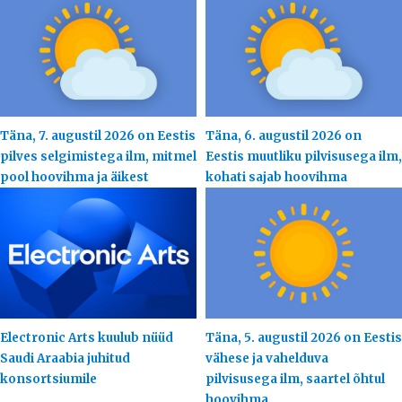
Täna, 7. augustil 2026 on Eestis
Täna, 6. augustil 2026 on
pilves selgimistega ilm, mitmel
Eestis muutliku pilvisusega ilm,
pool hoovihma ja äikest
kohati sajab hoovihma
Electronic Arts kuulub nüüd
Täna, 5. augustil 2026 on Eestis
Saudi Araabia juhitud
vähese ja vahelduva
konsortsiumile
pilvisusega ilm, saartel õhtul
hoovihma