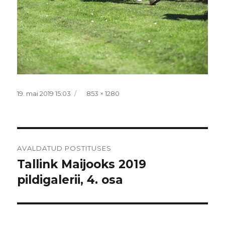
Postitatud
Täissuurus
19. mai 2019 15:03
853 × 1280
Navigeerimine
AVALDATUD POSTITUSES
Tallink Maijooks 2019
pildigalerii, 4. osa