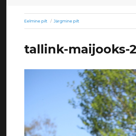
Eelmine pilt
Järgmine pilt
tallink-maijooks-