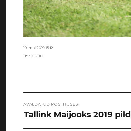
Postitatud
19. mai 2019 15:12
Täissuurus
853 × 1280
Navigeerimine
AVALDATUD POSTITUSES
Tallink Maijooks 2019 pildi