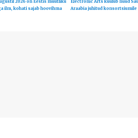
ugustil 2026 on Eestis muutliku
Electronic Arts kuulub nüüd Sa
ga ilm, kohati sajab hoovihma
Araabia juhitud konsortsiumile