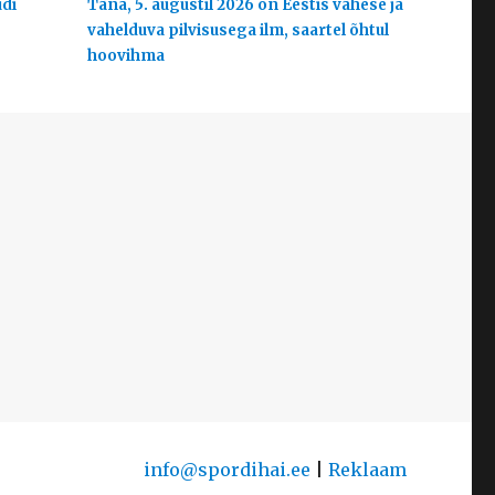
udi
Täna, 5. augustil 2026 on Eestis vähese ja
vahelduva pilvisusega ilm, saartel õhtul
hoovihma
info@spordihai.ee
|
Reklaam