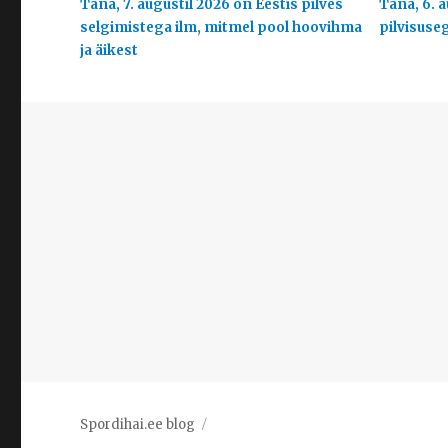
Täna, 7. augustil 2026 on Eestis pilves
Täna, 6. a
selgimistega ilm, mitmel pool hoovihma
pilvisuse
ja äikest
Spordihai.ee blog