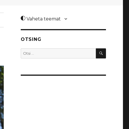
Vaheta teemat
OTSING
OTSI
Otsi: