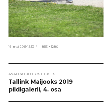
Postitatud
Täissuurus
19. mai 2019 15:13
853 × 1280
Navigeerimine
AVALDATUD POSTITUSES
Tallink Maijooks 2019
pildigalerii, 4. osa