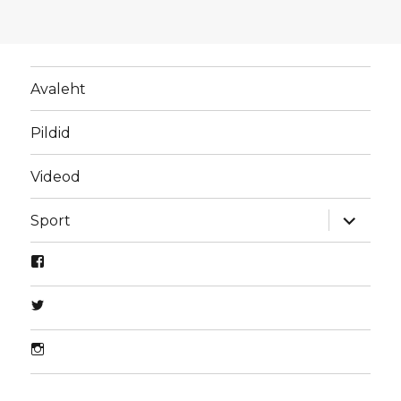
Avaleht
Pildid
Videod
laienda
Sport
alamme