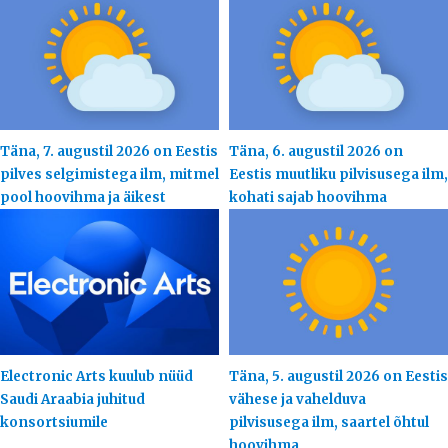
Täna, 7. augustil 2026 on Eestis
Täna, 6. augustil 2026 on
pilves selgimistega ilm, mitmel
Eestis muutliku pilvisusega ilm,
pool hoovihma ja äikest
kohati sajab hoovihma
Electronic Arts kuulub nüüd
Täna, 5. augustil 2026 on Eestis
Saudi Araabia juhitud
vähese ja vahelduva
konsortsiumile
pilvisusega ilm, saartel õhtul
hoovihma