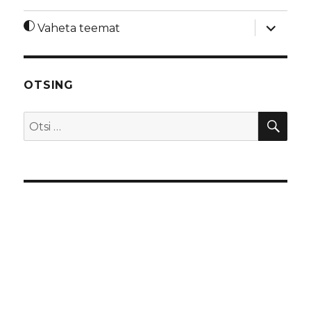
laienda
Vaheta teemat
alamme
OTSING
OTS
Otsi: