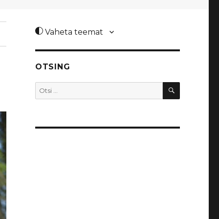
Vaheta teemat
OTSING
OTSI
Otsi: