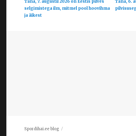
Täna, 7. augustil 2026 on Eestis pilves
Täna, 6. a
selgimistega ilm, mitmel pool hoovihma
pilvisuse
ja äikest
Spordihai.ee blog