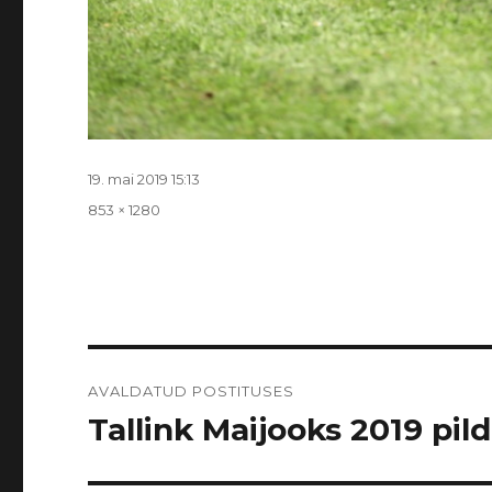
Postitatud
19. mai 2019 15:13
Täissuurus
853 × 1280
Navigeerimine
AVALDATUD POSTITUSES
Tallink Maijooks 2019 pildi