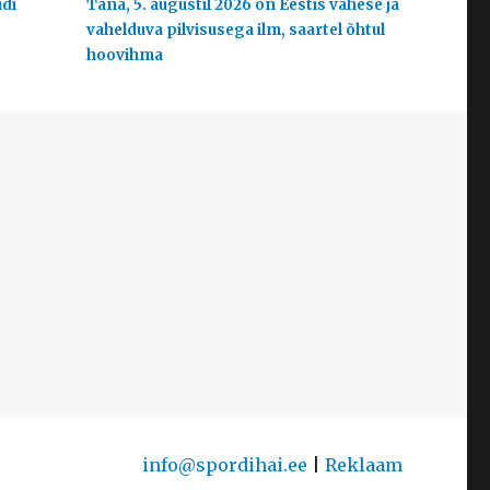
udi
Täna, 5. augustil 2026 on Eestis vähese ja
vahelduva pilvisusega ilm, saartel õhtul
hoovihma
info@spordihai.ee
|
Reklaam