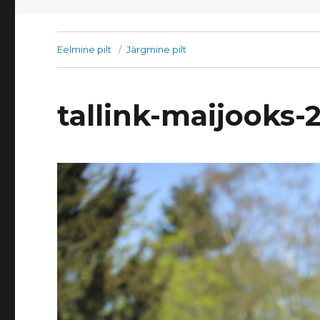
Eelmine pilt
Järgmine pilt
tallink-maijooks-