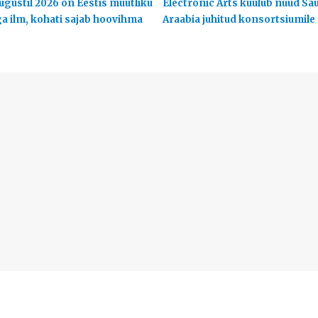
ugustil 2026 on Eestis muutliku
Electronic Arts kuulub nüüd Sa
ga ilm, kohati sajab hoovihma
Araabia juhitud konsortsiumile