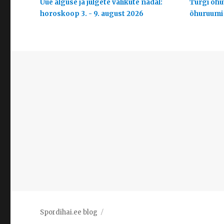
Uue alguse ja julgete valikute nädal:
Türgi õhuv
horoskoop 3. - 9. august 2026
õhuruumi
Spordihai.ee blog