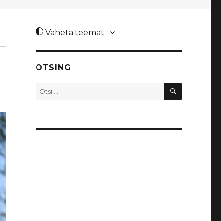
Vaheta teemat
OTSING
OTSI
Otsi: