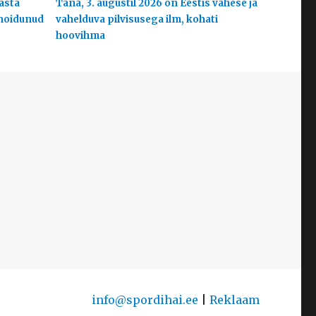
aasta
Täna, 3. augustil 2026 on Eestis vähese ja
 hoidunud
vahelduva pilvisusega ilm, kohati
hoovihma
info@spordihai.ee
|
Reklaam