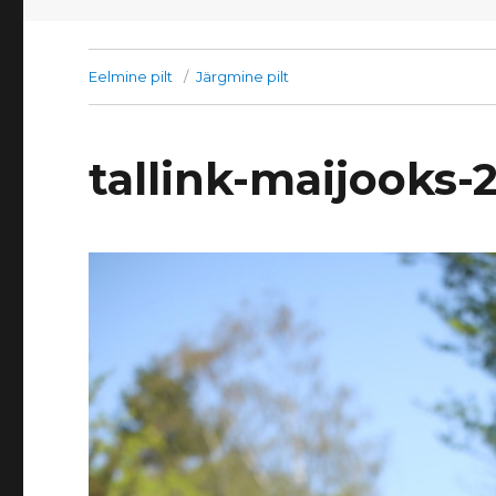
Eelmine pilt
Järgmine pilt
tallink-maijooks-