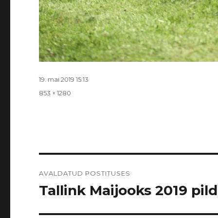
Postitatud
19. mai 2019 15:13
Täissuurus
853 × 1280
Navigeerimine
AVALDATUD POSTITUSES
Tallink Maijooks 2019 pildi