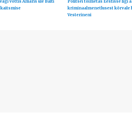
ägi võttis Ämaris üle Balti
Politsei toimetas Eestisse ligi 
 kaitsmise
kriminaalmenetlusest kõrvale
Vesterineni