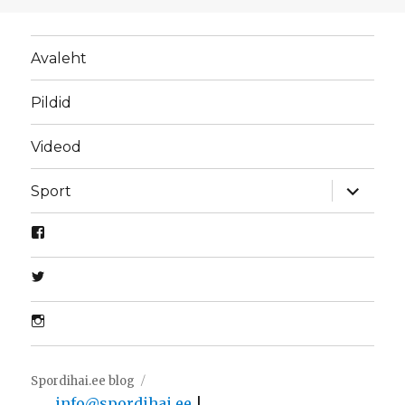
Avaleht
Pildid
Videod
laienda
Sport
alamme
Spordihai.ee blog
info@spordihai.ee
|