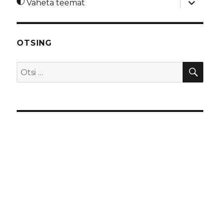
Vaheta teemat
alamme
OTSING
OTS
Otsi: