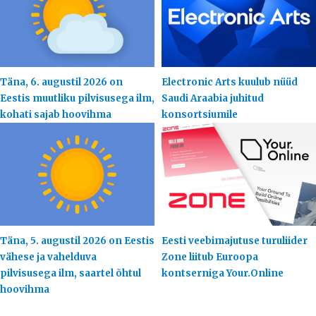
Täna, 6. augustil 2026 on
Electronic Arts kuulub nüüd
Eestis muutliku pilvisusega ilm,
Saudi Araabia juhitud
kohati sajab hoovihma
konsortsiumile
Täna, 5. augustil 2026 on Eestis
Eesti veebimajutuse turuliider
vähese ja vahelduva
Zone liitub Euroopa
pilvisusega ilm, saartel õhtul
kontserniga Your.Online
hoovihma