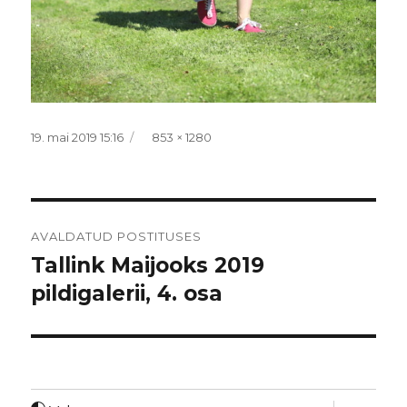
Postitatud
Täissuurus
19. mai 2019 15:16
853 × 1280
Navigeerimine
AVALDATUD POSTITUSES
Tallink Maijooks 2019
pildigalerii, 4. osa
laienda