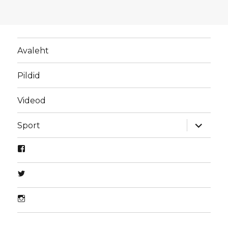
Avaleht
Pildid
Videod
laienda
Sport
alamme