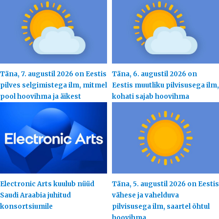
Täna, 7. augustil 2026 on Eestis
Täna, 6. augustil 2026 on
pilves selgimistega ilm, mitmel
Eestis muutliku pilvisusega ilm,
pool hoovihma ja äikest
kohati sajab hoovihma
Electronic Arts kuulub nüüd
Täna, 5. augustil 2026 on Eestis
Saudi Araabia juhitud
vähese ja vahelduva
konsortsiumile
pilvisusega ilm, saartel õhtul
hoovihma