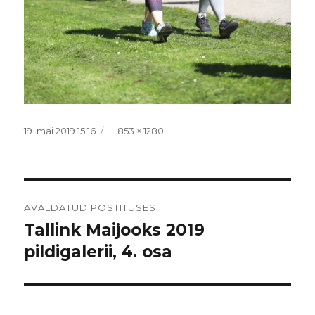
Postitatud
Täissuurus
19. mai 2019 15:16
853 × 1280
Navigeerimine
AVALDATUD POSTITUSES
Tallink Maijooks 2019
pildigalerii, 4. osa