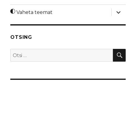
laienda
Vaheta teemat
alamme
OTSING
OTS
Otsi: