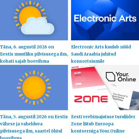
Täna, 6. augustil 2026 on
Electronic Arts kuulub nüüd
Eestis muutliku pilvisusega ilm,
Saudi Araabia juhitud
kohati sajab hoovihma
konsortsiumile
Täna, 5. augustil 2026 on Eestis
Eesti veebimajutuse turuliider
vähese ja vahelduva
Zone liitub Euroopa
pilvisusega ilm, saartel õhtul
kontserniga Your.Online
hoovihma