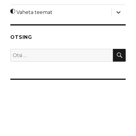
laienda
Vaheta teemat
alamme
OTSING
OTS
Otsi: