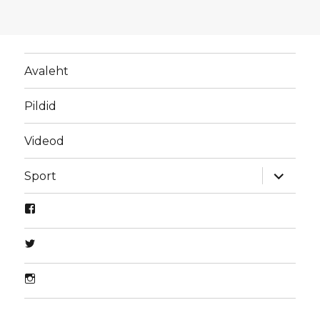
Avaleht
Pildid
Videod
laienda
Sport
alamme