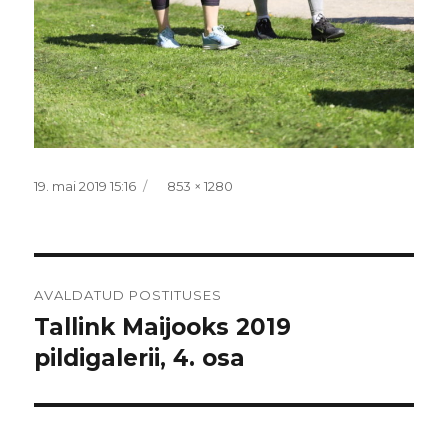
Postitatud
Täissuurus
19. mai 2019 15:16
853 × 1280
Navigeerimine
AVALDATUD POSTITUSES
Tallink Maijooks 2019
pildigalerii, 4. osa