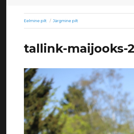
Eelmine pilt
Järgmine pilt
tallink-maijooks-