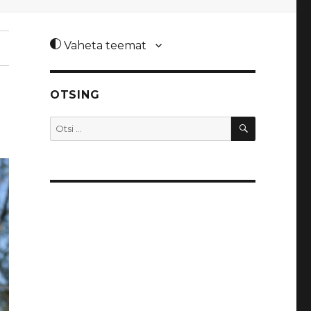
Vaheta teemat
OTSING
OTSI
Otsi: