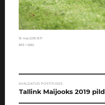
Postitatud
19. mai 2019 15:17
Täissuurus
853 × 1280
Navigeerimine
AVALDATUD POSTITUSES
Tallink Maijooks 2019 pildi