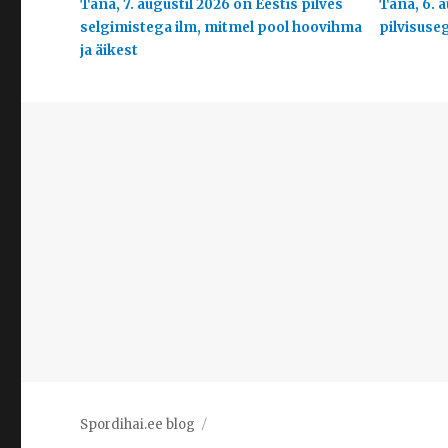
Täna, 7. augustil 2026 on Eestis pilves
Täna, 6. a
selgimistega ilm, mitmel pool hoovihma
pilvisuse
ja äikest
Spordihai.ee blog