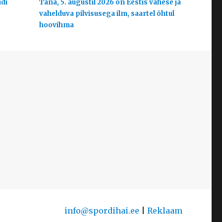
udi
Täna, 5. augustil 2026 on Eestis vähese ja
vahelduva pilvisusega ilm, saartel õhtul
hoovihma
info@spordihai.ee
|
Reklaam