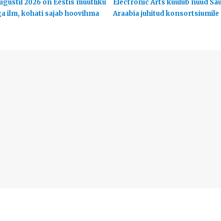
ugustil 2026 on Eestis muutliku
Electronic Arts kuulub nüüd Sa
ga ilm, kohati sajab hoovihma
Araabia juhitud konsortsiumile