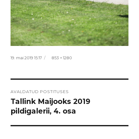
Postitatud
Täissuurus
19. mai 2019 15:17
853 × 1280
Navigeerimine
AVALDATUD POSTITUSES
Tallink Maijooks 2019
pildigalerii, 4. osa