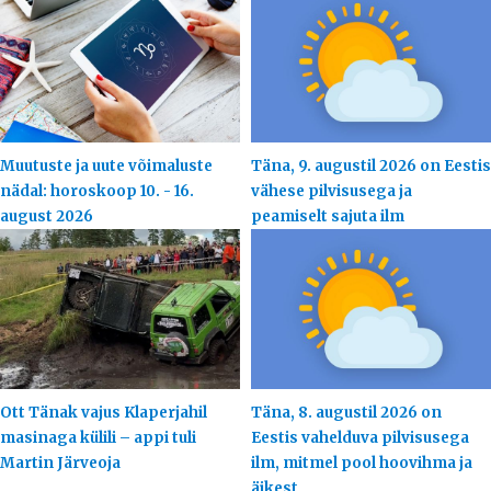
Muutuste ja uute võimaluste
Täna, 9. augustil 2026 on Eestis
nädal: horoskoop 10. - 16.
vähese pilvisusega ja
august 2026
peamiselt sajuta ilm
Ott Tänak vajus Klaperjahil
Täna, 8. augustil 2026 on
masinaga külili – appi tuli
Eestis vahelduva pilvisusega
Martin Järveoja
ilm, mitmel pool hoovihma ja
äikest