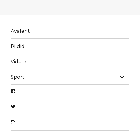
Avaleht
Pildid
Videod
laienda
Sport
alamme