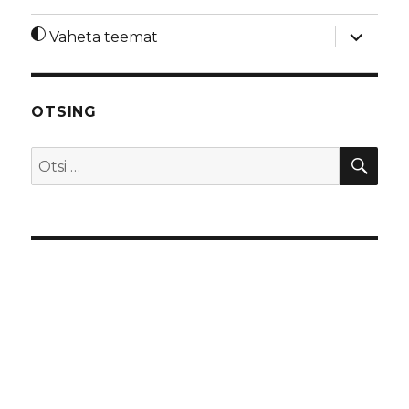
laienda
Vaheta teemat
alamme
OTSING
OTS
Otsi: