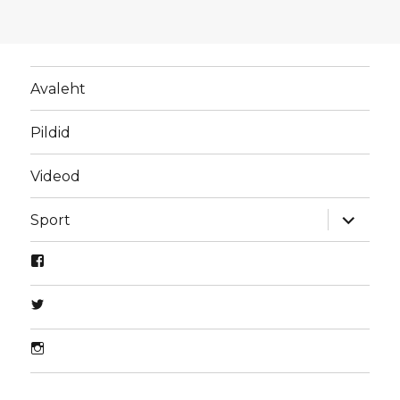
Avaleht
Pildid
Videod
laienda
Sport
alamme