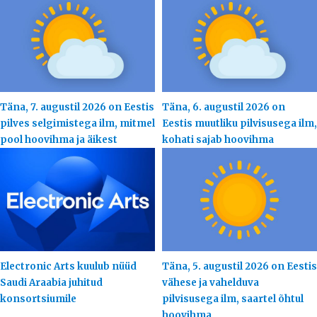
Täna, 7. augustil 2026 on Eestis
Täna, 6. augustil 2026 on
pilves selgimistega ilm, mitmel
Eestis muutliku pilvisusega ilm,
pool hoovihma ja äikest
kohati sajab hoovihma
Electronic Arts kuulub nüüd
Täna, 5. augustil 2026 on Eestis
Saudi Araabia juhitud
vähese ja vahelduva
konsortsiumile
pilvisusega ilm, saartel õhtul
hoovihma