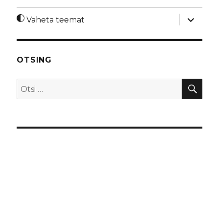
laienda
Vaheta teemat
alamme
OTSING
OTS
Otsi: