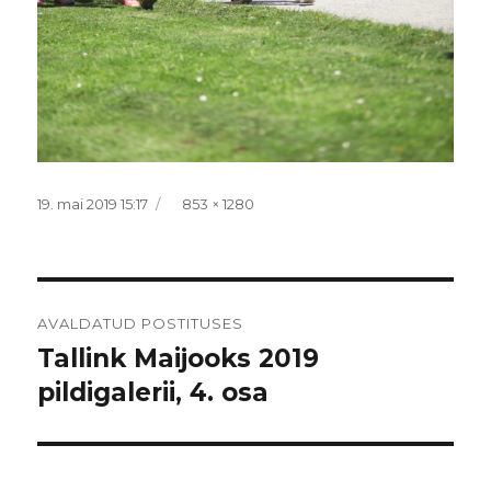
Postitatud
Täissuurus
19. mai 2019 15:17
853 × 1280
Navigeerimine
AVALDATUD POSTITUSES
Tallink Maijooks 2019
pildigalerii, 4. osa