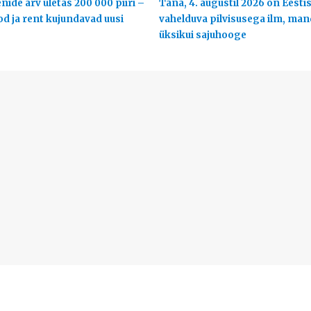
ide arv ületas 200 000 piiri –
Täna, 4. augustil 2026 on Eestis
od ja rent kujundavad uusi
vahelduva pilvisusega ilm, man
üksikui sajuhooge