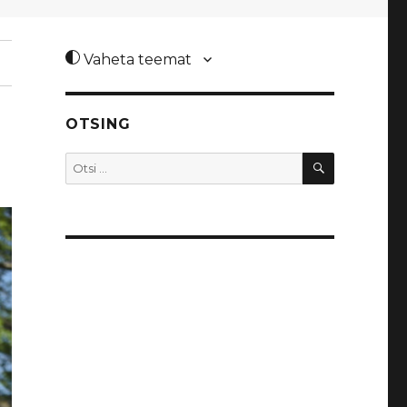
Vaheta teemat
OTSING
OTSI
Otsi: