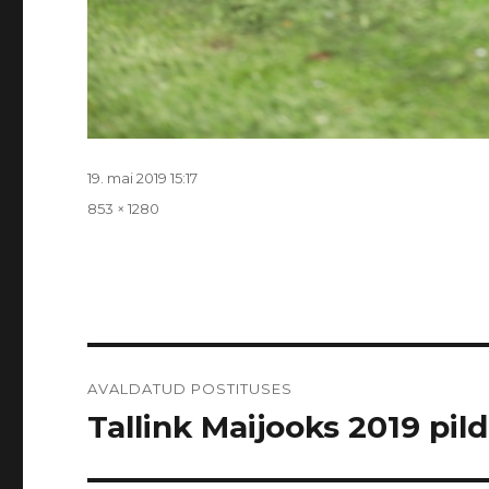
Postitatud
19. mai 2019 15:17
Täissuurus
853 × 1280
Navigeerimine
AVALDATUD POSTITUSES
Tallink Maijooks 2019 pildi