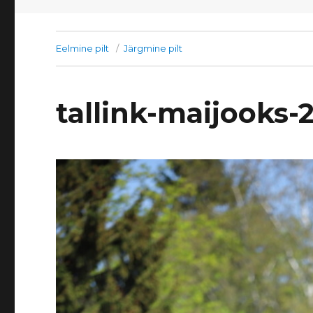
Eelmine pilt
Järgmine pilt
tallink-maijooks-