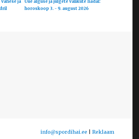
 vähese ja
Uue alguse ja julgete valikute nädal:
dril
horoskoop 3. - 9. august 2026
info@spordihai.ee
|
Reklaam