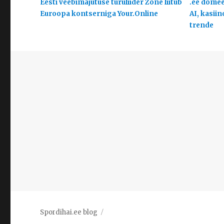
Eesti veebimajutuse turuliider Zone liitub
.ee domeen
Euroopa kontserniga Your.Online
AI, kasiin
trende
Spordihai.ee blog