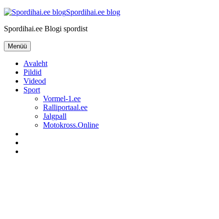
Liigu
Spordihai.ee blog
sisu
Spordihai.ee Blogi spordist
juurde
Menüü
Avaleht
Pildid
Videod
Sport
Vormel-1.ee
Ralliportaal.ee
Jalgpall
Motokross.Online