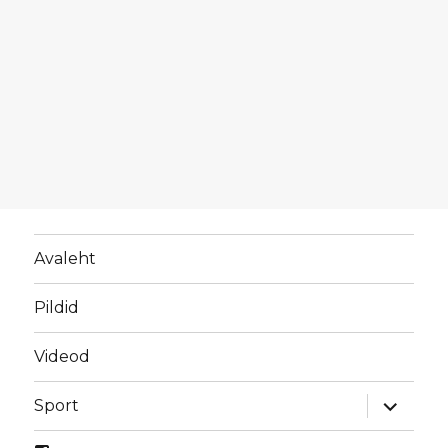
Avaleht
Pildid
Videod
laienda
Sport
alamme