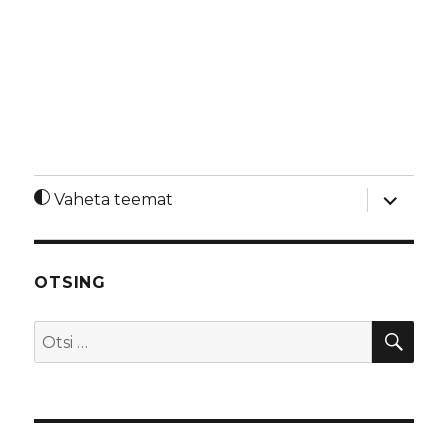
laienda
Vaheta teemat
alamme
OTSING
OTS
Otsi: