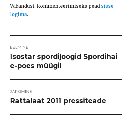
Vabandust, kommenteerimiseks pead
sisse
logima
.
Navigeerimine
EELMINE
Isostar spordijoogid Spordihai
Eelmine
postitus:
e-poes müügil
JÄRGMINE
Rattalaat 2011 pressiteade
Järgmine
postitus: