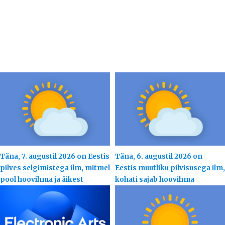
Täna, 7. augustil 2026 on Eestis
Täna, 6. augustil 2026 on
pilves selgimistega ilm, mitmel
Eestis muutliku pilvisusega ilm,
pool hoovihma ja äikest
kohati sajab hoovihma