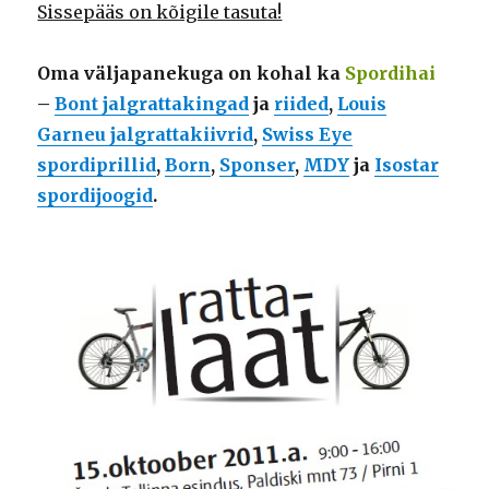
Sissepääs on kõigile tasuta!
Oma väljapanekuga on kohal ka
Spordihai
–
Bont jalgrattakingad
ja
riided
,
Louis
Garneu jalgrattakiivrid
,
Swiss Eye
spordiprillid
,
Born
,
Sponser
,
MDY
ja
Isostar
spordijoogid
.