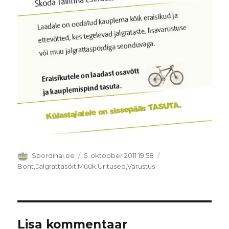
Autor
Postitatud
Spordihai.ee
5. oktoober 2011 19:58
Rubriigid
Bont
,
Jalgrattasõit
,
Müük
,
Üritused
,
Varustus
Lisa kommentaar