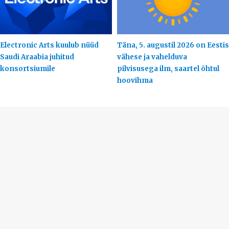
Electronic Arts kuulub nüüd
Täna, 5. augustil 2026 on Eestis
Saudi Araabia juhitud
vähese ja vahelduva
konsortsiumile
pilvisusega ilm, saartel õhtul
hoovihma