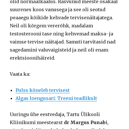
olid normaalkaalus. Rasvunud meeste osakaal
suurenes koos vanusega ja see oli seotud
peaaegu kõikide kehvade tervisenäitajatega.
Neil oli kõrgem vererõhk, madalam
testosterooni tase ning kehvemad maksa- ja
vaimse tervise näitajad. Samuti tarvitasid nad
sagedamini valuvaigisteid ja neil oli enam
erektsioonihäireid.
Vaata ka:
Pulss kõneleb tervisest
Algas loengusari: Treeni teadlikult
Uuringu ühe eestvedaja, Tartu Ülikooli
Kliinikumi meestearst
dr Margus Punab
i,