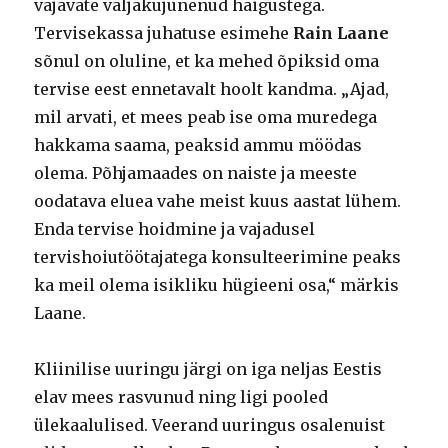
vajavate väljakujunenud haigustega.
Tervisekassa juhatuse esimehe
Rain Laane
sõnul on oluline, et ka mehed õpiksid oma
tervise eest ennetavalt hoolt kandma. „Ajad,
mil arvati, et mees peab ise oma muredega
hakkama saama, peaksid ammu möödas
olema. Põhjamaades on naiste ja meeste
oodatava eluea vahe meist kuus aastat lühem.
Enda tervise hoidmine ja vajadusel
tervishoiutöötajatega konsulteerimine peaks
ka meil olema isikliku hügieeni osa,“ märkis
Laane.
Kliinilise uuringu järgi on iga neljas Eestis
elav mees rasvunud ning ligi pooled
ülekaalulised. Veerand uuringus osalenuist