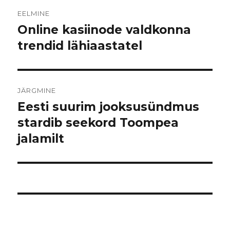
Navigeerimine
EELMINE
Online kasiinode valdkonna
Eelmine
postitus:
trendid lähiaastatel
JÄRGMINE
Eesti suurim jooksusündmus
Järgmine
postitus:
stardib seekord Toompea
jalamilt