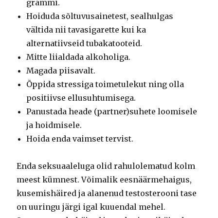
grammi.
Hoiduda sõltuvusainetest, sealhulgas
vältida nii tavasigarette kui ka
alternatiivseid tubakatooteid.
Mitte liialdada alkoholiga.
Magada piisavalt.
Õppida stressiga toimetulekut ning olla
positiivse ellusuhtumisega.
Panustada heade (partner)suhete loomisele
ja hoidmisele.
Hoida enda vaimset tervist.
Enda seksuaaleluga olid rahulolematud kolm
meest kümnest. Võimalik eesnäärmehaigus,
kusemishäired ja alanenud testosterooni tase
on uuringu järgi igal kuuendal mehel.