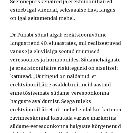
Seemnepurskehäired ja erektsioonihäired
esineb igal viiendal, seksuaalse huvi langus
on igal seitsmendal mehel.
Dr Punabi sõnul algab erektsioonivõime
langustrend 40. eluaastates, mil realiseeruvad
vanuse ja eluviisiga seotud muutused
veresoontes ja hormoonides. Südamehaiguste
ja erektsioonihäire riskitegurid on sisuliselt
kattuvad. „Uuringud on näidanud, et
erektsioonihäire avaldub mitmeid aastaid
enne tõsisemate südame-veresoonkonna
haiguste avaldumist. Seega tuleks
erektsioonihäiret nii mehel endal kui ka tema
ravimeeskonnal kasutada varase markerina
südame-veresoonkonna haiguste kõrgenenud