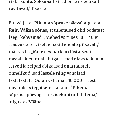
riski kohta. Seksuaalhäired on täna edukalt
ravitavad,“ lisas ta.
Ettevõtja ja „Pikema sõpruse päeva“ algataja
Rain Vääna
sõnas, et tulemused olid oodatust
isegi kehvemad. „Mehed vanuses 18 – 40 ei
teadvusta terviseteemasid endale piisavalt,“
märkis ta. „Meie eesmärk on tõsta Eesti
meeste keskmist eluiga, et nad oleksid kauem
terved ja reipad abikaasad oma naistele,
õnnelikud isad lastele ning vanaisad
lastelastele. Ootan vähemalt 10 000 meest
novembris tegutsema ja koos “Pikema
sõpruse päevaga” tervisekontrolli tulema,“
julgustas Vääna.