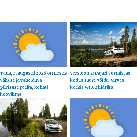
Täna, 3. augustil 2026 on Eestis
Versioon 2: Pajari vormistas
vähese ja vahelduva
kodus suure võidu, Virves
pilvisusega ilm, kohati
kerkis WRC2 liidriks
hoovihma