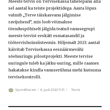
Meeste tervis on Tervisekassa tähelepanu alla
sel aastal ka teiste projektidega. Aasta lõpus
valmib „Terve täiskasvanu jälgimise
ravijuhend“, mis loob võimaluse
tõenduspõhiselt jälgida teatud vanusegrupi
meeste tervist eeskätt esmatasandil ja
töötervishoiusüsteemis. Hiljemalt 2023. aastal
käivitab Tervisekassa eesnäärmevähi
sõeluuringu pilootprojekti. Meeste tervise
uuringule tuleb ka jätku-uuring, mille raames
hakatakse kindla vanuserühma mehi kutsuma
tervisekontrolli.
Autor
Postitatud
Rubriigid
Spordihai.ee
6. juuli 2022 11:31
Tervis