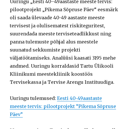
Uuringu „Eesti 40–49aastaste meeste tervis:
pilootprojekt „Pikema Sõpruse Päev“ eesmärk
oli saada ülevaade 40-49 aastaste meeste
tervisest ja olulisematest riskiteguritest,
suurendada meeste terviseteadlikkust ning
panna tulemuste põhjal alus meestele
suunatud sekkumiste projekti
väljatöötamiseks. Analüüsi kaasati 3195 mehe
andmed. Uuringu korraldasid Tartu Ülikooli
Kliinikumi meestekliinik koostöös
Tervisekassa ja Tervise Arengu Instituudiga.
Uuringu tulemused:
Eesti 40-49aastaste
meeste tervis: pilootprojekt “Pikema Sõpruse
Päev”