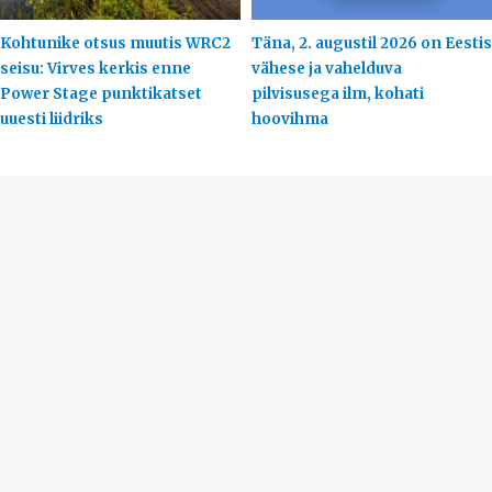
Kohtunike otsus muutis WRC2
Täna, 2. augustil 2026 on Eestis
seisu: Virves kerkis enne
vähese ja vahelduva
Power Stage punktikatset
pilvisusega ilm, kohati
uuesti liidriks
hoovihma