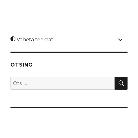
laienda
Vaheta teemat
alamme
OTSING
OTS
Otsi: