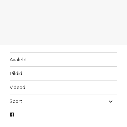
Avaleht
Pildid
Videod
laienda
Sport
alamme