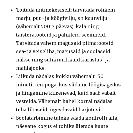
Toituda mitmekesiselt: tarvitada rohkem
marju, puu- ja köögivilju, sh kaunvilju
(vähemalt 500 g päevas), kala ning
täisteratooteid ja pähkleid-seemneid.
Tarvitada vähem magusaid piimatooteid,
sea- ja veiseliha, magusaid ja soolaseid
näkse ning suhkrurikkaid karastus- ja
mahlajooke.
Liikuda nädalas kokku vähemalt 150
minutit tempoga, kus südame löögisagedus
ja hingamine kiirenevad, kuid saab vabalt
vestelda. Vähemalt kahel korral nädalas
teha lihaseid tugevdavaid harjutusi.
Soolatarbimine tuleks saada kontrolli alla,
päevane kogus ei tohiks ületada kuute