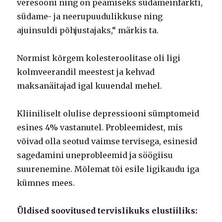
veresooni ning on peamiseks südameinfarkti,
südame- ja neerupuudulikkuse ning
ajuinsuldi põhjustajaks,“ märkis ta.
Normist kõrgem kolesteroolitase oli ligi
kolmveerandil meestest ja kehvad
maksanäitajad igal kuuendal mehel.
Kliiniliselt olulise depressiooni sümptomeid
esines 4% vastanutel. Probleemidest, mis
võivad olla seotud vaimse tervisega, esinesid
sagedamini uneprobleemid ja söögiisu
suurenemine. Mõlemat tõi esile ligikaudu iga
kümnes mees.
Üldised soovitused tervislikuks elustiiliks: