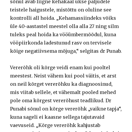
sõnul avab liigne kehakaal ukse paljudele
teistele haigustele, mistõttu on oluline see
kontrolli all hoida. „Kehamassiindeks võiks
üle 40-aastastel meestel olla alla 27 ning silm
tuleks peal hoida ka vööümbermõõdul, kuna
vööpiirkonda ladestunud rasv on tervisele
kõige negatiivsema mõjuga,“ selgitas dr Punab.
Vererõhk oli kõrge veidi enam kui pooltel
meestest. Neist vähem kui pool väitis, et arst
on neil kõrget vererõhku ka diagnoosinud,
mis viitab sellele, et vähemalt pooled mehed
pole oma kõrgest vererõhust teadlikud. Dr
Punabi sõnul on kõrge vererõhk „vaikne tapja“,
kuna sageli ei kaasne sellega tajutavaid
vaevuseid. „Kõrge vererõhk kahjustab