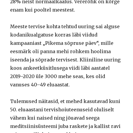
28% neist normaalkaalus. Vererõhk on kõrge
enam kui pooltel meestest.
Meeste tervise kohta tehtud uuring sai alguse
kodanikualgatuse korras läbi viidud
kampaaniast „Pikema sõpruse päev“, mille
eesmärk oli panna mehi rohkem hoolima
iseenda ja sõprade tervisest. Kliiniline uuring
koos ankeetküsitlusega viidi läbi aastatel
2019–2020 üle 3000 mehe seas, kes olid
vanuses 40–49 eluaastat.
Tulemused näitasid, et mehed kasutavad kuni
50. eluaastani tervishoiuteenuseid oluliselt
vähem kui naised ning jõuavad seega
meditsiinisüsteemi juba raskete ja kallist ravi