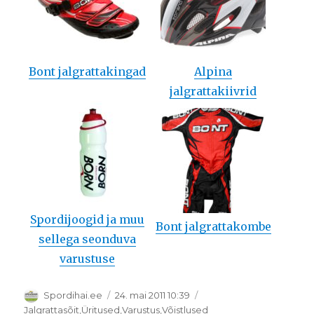
Bont jalgrattakingad
Alpina
jalgrattakiivrid
Spordijoogid ja muu
Bont jalgrattakombe
sellega seonduva
varustuse
Autor
Postitatud
Spordihai.ee
24. mai 2011 10:39
Rubriigid
Jalgrattasõit
,
Üritused
,
Varustus
,
Võistlused