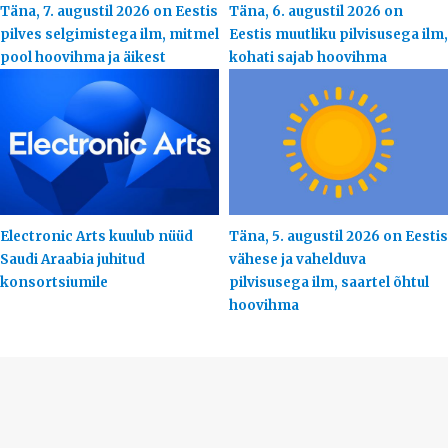
Täna, 7. augustil 2026 on Eestis
Täna, 6. augustil 2026 on
pilves selgimistega ilm, mitmel
Eestis muutliku pilvisusega ilm,
pool hoovihma ja äikest
kohati sajab hoovihma
Electronic Arts kuulub nüüd
Täna, 5. augustil 2026 on Eestis
Saudi Araabia juhitud
vähese ja vahelduva
konsortsiumile
pilvisusega ilm, saartel õhtul
hoovihma