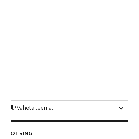
laienda
Vaheta teemat
alamme
OTSING