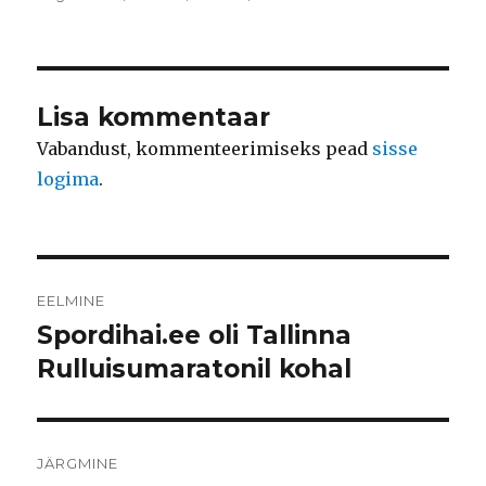
Lisa kommentaar
Vabandust, kommenteerimiseks pead
sisse
logima
.
Navigeerimine
EELMINE
Spordihai.ee oli Tallinna
Eelmine
postitus:
Rulluisumaratonil kohal
JÄRGMINE