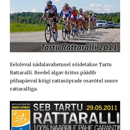
Eeloleval nädalavahetusel sõidetakse Tartu
Rattaralli. Reedel algav üritus päädib
pühapäeval kõigi rattasõprade osavõtul suure
rattaralliga.