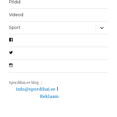
Pildid
Videod
laienda
Sport
alamme
Spordihai.ee blog
info@spordihai.ee
|
Reklaam