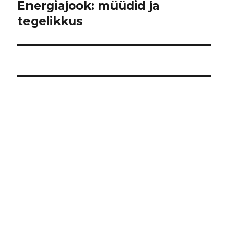
Energiajook: müüdid ja
Järgmine
postitus:
tegelikkus