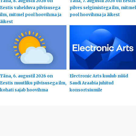
Täna, 8. augustil 2026 on
Täna, 7. augustil 2026 on Eestis
Eestis vahelduva pilvisusega
pilves selgimistega ilm, mitmel
ilm, mitmel pool hoovihma ja
pool hoovihma ja äikest
äikest
Täna, 6. augustil 2026 on
Electronic Arts kuulub nüüd
Eestis muutliku pilvisusega ilm,
Saudi Araabia juhitud
kohati sajab hoovihma
konsortsiumile