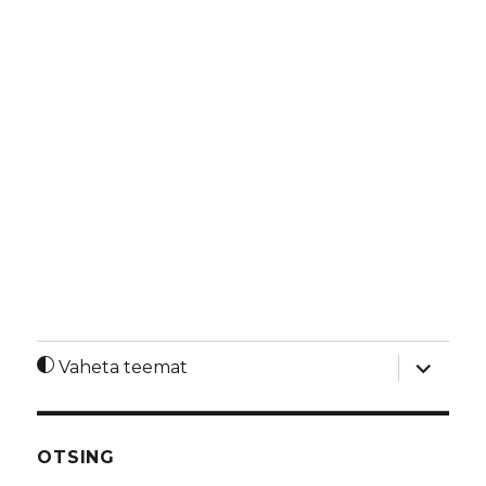
laienda
Vaheta teemat
alamme
OTSING