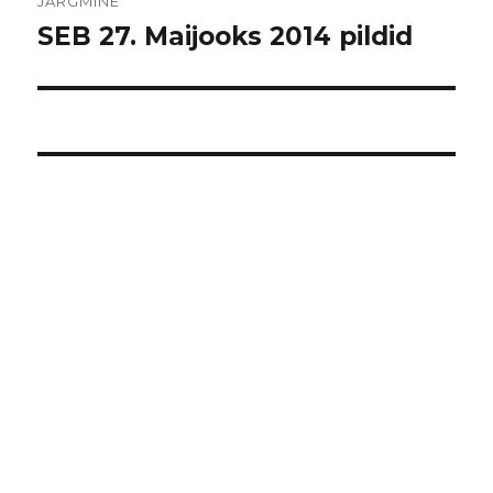
JÄRGMINE
SEB 27. Maijooks 2014 pildid
Järgmine
postitus: