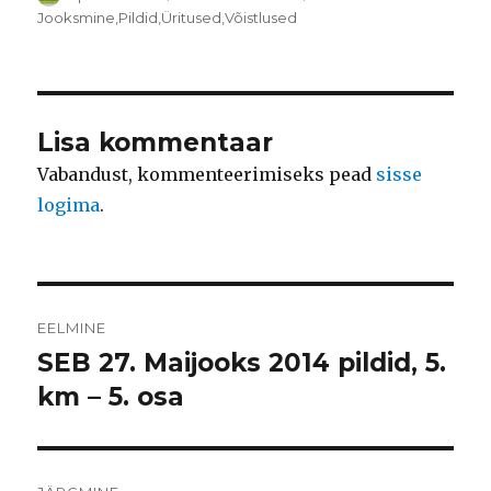
Rubriigid
Jooksmine
,
Pildid
,
Üritused
,
Võistlused
Lisa kommentaar
Vabandust, kommenteerimiseks pead
sisse
logima
.
Navigeerimine
EELMINE
SEB 27. Maijooks 2014 pildid, 5.
Eelmine
postitus:
km – 5. osa