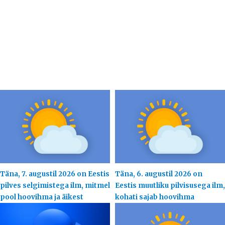
Täna, 7. augustil 2026 on Eestis
Täna, 6. augustil 2026 on
pilves selgimistega ilm, mitmel
Eestis muutliku pilvisusega ilm,
pool hoovihma ja äikest
kohati sajab hoovihma