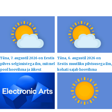
Täna, 7. augustil 2026 on Eestis
Täna, 6. augustil 2026 on
pilves selgimistega ilm, mitmel
Eestis muutliku pilvisusega ilm,
pool hoovihma ja äikest
kohati sajab hoovihma