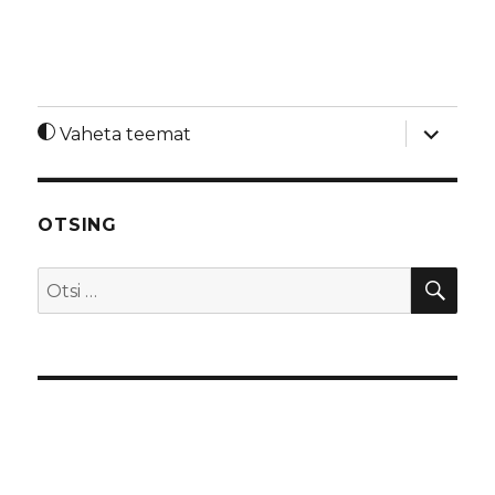
laienda
Vaheta teemat
alamme
OTSING
OTS
Otsi: