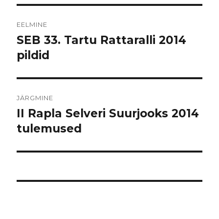
Navigeerimine
EELMINE
SEB 33. Tartu Rattaralli 2014
Eelmine
postitus:
pildid
JÄRGMINE
II Rapla Selveri Suurjooks 2014
Järgmine
postitus:
tulemused