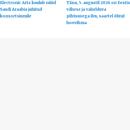
Electronic Arts kuulub nüüd
Täna, 5. augustil 2026 on Eestis
Saudi Araabia juhitud
vähese ja vahelduva
konsortsiumile
pilvisusega ilm, saartel õhtul
hoovihma