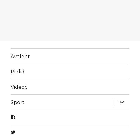
Avaleht
Pildid
Videod
laienda
Sport
alamme