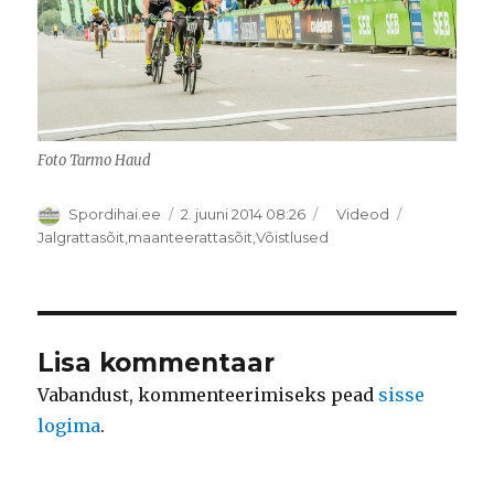
Foto Tarmo Haud
Autor
Postitatud
Rubriigid
Spordihai.ee
2. juuni 2014 08:26
Videod
Sildid
Jalgrattasõit
,
maanteerattasõit
,
Võistlused
Lisa kommentaar
Vabandust, kommenteerimiseks pead
sisse
logima
.