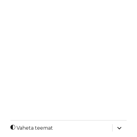
laienda
Vaheta teemat
alamme