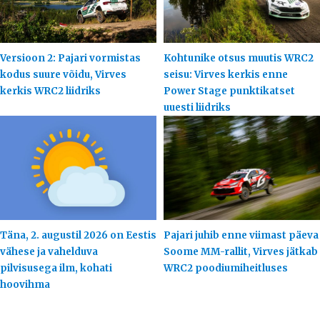
Versioon 2: Pajari vormistas
Kohtunike otsus muutis WRC2
kodus suure võidu, Virves
seisu: Virves kerkis enne
kerkis WRC2 liidriks
Power Stage punktikatset
uuesti liidriks
Täna, 2. augustil 2026 on Eestis
Pajari juhib enne viimast päeva
vähese ja vahelduva
Soome MM-rallit, Virves jätkab
pilvisusega ilm, kohati
WRC2 poodiumiheitluses
hoovihma