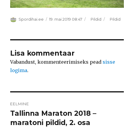
Autor
Postitatud
Rubriigid
Sildid
Spordihai.ee
19. mai 2019 08:47
Pildid
Pildid
Lisa kommentaar
Vabandust, kommenteerimiseks pead
sisse
logima
.
Navigeerimine
EELMINE
Tallinna Maraton 2018 –
Eelmine
postitus:
maratoni pildid, 2. osa