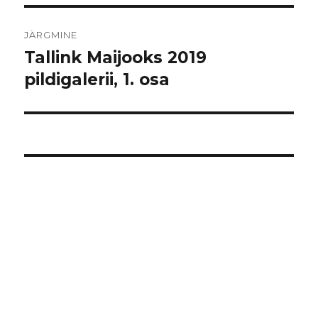
JÄRGMINE
Tallink Maijooks 2019
Järgmine
postitus:
pildigalerii, 1. osa