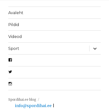
Avaleht
Pildid
Videod
laienda
Sport
alamme
Spordihai.ee blog
info@spordihai.ee
|