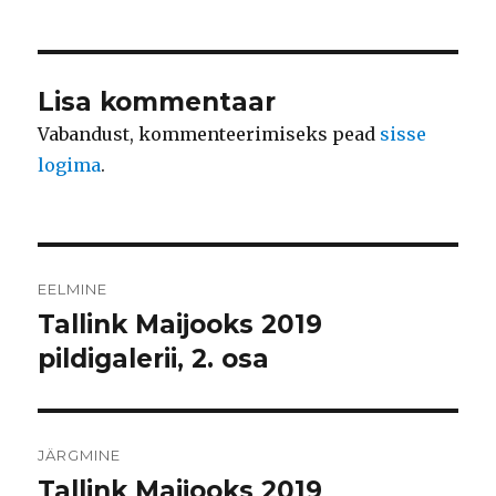
Lisa kommentaar
Vabandust, kommenteerimiseks pead
sisse
logima
.
Navigeerimine
EELMINE
Tallink Maijooks 2019
Eelmine
postitus:
pildigalerii, 2. osa
JÄRGMINE
Tallink Maijooks 2019
Järgmine