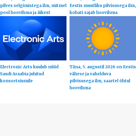
pilves selgimistega ilm, mitmel
Eestis muutliku pilvisusega ilm,
pool hoovihma ja äikest
kohati sajab hoovihma
Electronic Arts kuulub nüüd
Täna, 5. augustil 2026 on Eestis
Saudi Araabia juhitud
vähese ja vahelduva
konsortsiumile
pilvisusega ilm, saartel õhtul
hoovihma