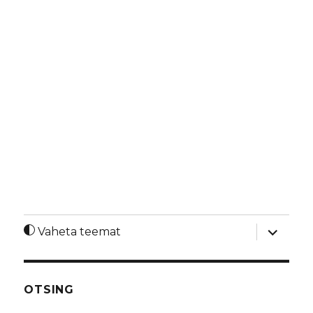
laienda
Vaheta teemat
alamme
OTSING