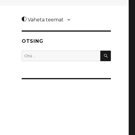
Vaheta teemat
OTSING
OTSI
Otsi: