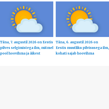
Täna, 7. augustil 2026 on Eestis
Täna, 6. augustil 2026 on
pilves selgimistega ilm, mitmel
Eestis muutliku pilvisusega ilm,
pool hoovihma ja äikest
kohati sajab hoovihma