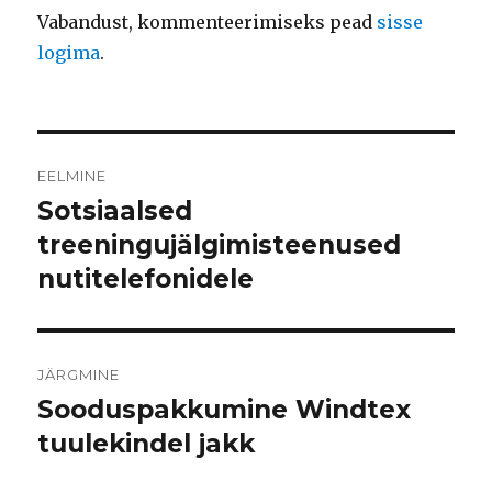
Vabandust, kommenteerimiseks pead
sisse
logima
.
Navigeerimine
EELMINE
Sotsiaalsed
Eelmine
postitus:
treeningujälgimisteenused
nutitelefonidele
JÄRGMINE
Sooduspakkumine Windtex
Järgmine
postitus:
tuulekindel jakk