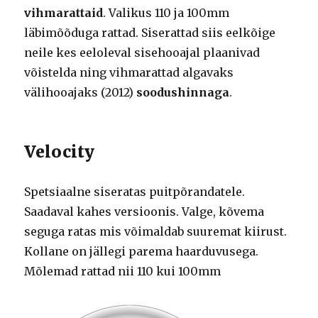
vihmarattaid
. Valikus 110 ja 100mm
läbimõõduga rattad. Siserattad siis eelkõige
neile kes eeloleval sisehooajal plaanivad
võistelda ning vihmarattad algavaks
välihooajaks (2012)
soodushinnaga
.
Velocity
Spetsiaalne siseratas puitpõrandatele.
Saadaval kahes versioonis. Valge, kõvema
seguga ratas mis võimaldab suuremat kiirust.
Kollane on jällegi parema haarduvusega.
Mõlemad rattad nii 110 kui 100mm