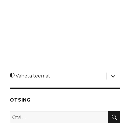
laienda
Vaheta teemat
alamme
OTSING
OTS
Otsi: