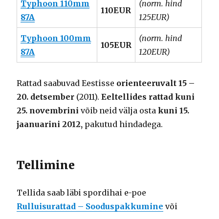
Typhoon 110mm
(norm. hind
110EUR
87A
125EUR)
Typhoon 100mm
(norm. hind
105EUR
87A
120EUR)
Rattad saabuvad Eestisse
orienteeruvalt 15 –
20. detsember
(2011).
Eeltellides rattad kuni
25. novembrini
võib neid välja osta
kuni 15.
jaanuarini 2012,
pakutud hindadega.
Tellimine
Tellida saab läbi spordihai e-poe
Rulluisurattad – Sooduspakkumine
või