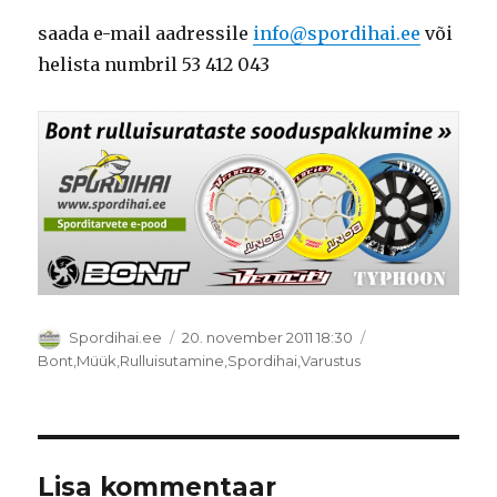
saada e-mail aadressile
info@spordihai.ee
või
helista numbril 53 412 043
Autor
Postitatud
Spordihai.ee
20. november 2011 18:30
Rubriigid
Bont
,
Müük
,
Rulluisutamine
,
Spordihai
,
Varustus
Lisa kommentaar