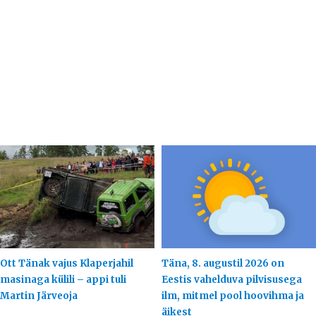
Ott Tänak vajus Klaperjahil
Täna, 8. augustil 2026 on
masinaga külili – appi tuli
Eestis vahelduva pilvisusega
Martin Järveoja
ilm, mitmel pool hoovihma ja
äikest