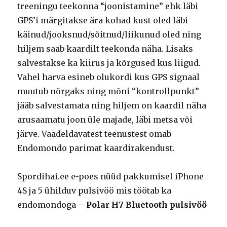
treeningu teekonna “joonistamine” ehk läbi
GPS’i märgitakse ära kohad kust oled läbi
käinud/jooksnud/sõitnud/liikunud oled ning
hiljem saab kaardilt teekonda näha. Lisaks
salvestakse ka kiirus ja kõrgused kus liigud.
Vahel harva esineb olukordi kus GPS signaal
muutub nõrgaks ning mõni “kontrollpunkt”
jääb salvestamata ning hiljem on kaardil näha
arusaamatu joon üle majade, läbi metsa või
järve. Vaadeldavatest teenustest omab
Endomondo parimat kaardirakendust.
Spordihai.ee e-poes nüüd pakkumisel iPhone
4S ja 5 ühilduv pulsivöö mis töötab ka
endomondoga –
Polar H7 Bluetooth pulsivöö