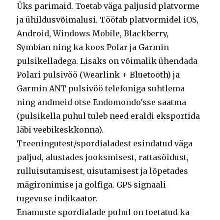
Üks parimaid. Toetab väga paljusid platvorme
ja ühildusvõimalusi. Töötab platvormidel iOS,
Android, Windows Mobile, Blackberry,
Symbian ning ka koos Polar ja Garmin
pulsikelladega. Lisaks on võimalik ühendada
Polari pulsivöö (Wearlink + Bluetooth) ja
Garmin ANT pulsivöö telefoniga suhtlema
ning andmeid otse Endomondo’sse saatma
(pulsikella puhul tuleb need eraldi eksportida
läbi veebikeskkonna).
Treeningutest/spordialadest esindatud väga
paljud, alustades jooksmisest, rattasõidust,
rulluisutamisest, uisutamisest ja lõpetades
mägironimise ja golfiga. GPS signaali
tugevuse indikaator.
Enamuste spordialade puhul on toetatud ka