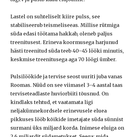
Lastel on suhteliselt kiire pulss, see
stabiliseerub teismeliseeas. Millise rütmiga
süda edasi töötama hakkab, oleneb paljus
treenitusest. Erineva koormusega harjunud
hästi treenitud süda teeb 40–45 lööki minutis,
keskmise treenitusega aga 70 löögi ümber.
Pulsilöökide ja tervise seost uuriti juba vanas
Roomas. Nüüd on see viimasel 3–4 aastal taas
terviseteadlaste huviorbiiti tõusnud. On
kindlaks tehtud, et vaatamata ligi
neljakümnekordsele erinevusele eluea
pikkuses lööb kõikide imetajate süda sünnist
surmani üks miljard korda. Inimese eluiga on
2,6 miljardit südametukset. Seega: mida