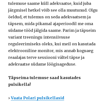
tulemuse saame küll adekvaatse, kuid juba
järgmisel hetkel võib see olla muutunud. Olgu
öeldud, et tulemus on seda adekvaatsem ja
täpsem, mida pikamal ajaperioodil me oma
südame tööd jälgida saame. Parim ja täpseim
variant treeningu intensiivsuse
reguleerimiseks oleks, kui meil on kasutada
elektrooniline monitor, mis annab koguaeg
reaalajas terve sessiooni vältel täpse ja
adekvaatse südame löögisageduse.
Täpseima tulemuse saad kasutades
pulsikella!
›
Vaata Polari pulsikellasid