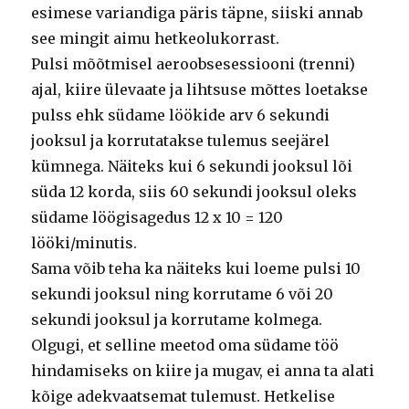
esimese variandiga päris täpne, siiski annab
see mingit aimu hetkeolukorrast.
Pulsi mõõtmisel aeroobsesessiooni (trenni)
ajal, kiire ülevaate ja lihtsuse mõttes loetakse
pulss ehk südame löökide arv 6 sekundi
jooksul ja korrutatakse tulemus seejärel
kümnega. Näiteks kui 6 sekundi jooksul lõi
süda 12 korda, siis 60 sekundi jooksul oleks
südame löögisagedus 12 x 10 = 120
lööki/minutis.
Sama võib teha ka näiteks kui loeme pulsi 10
sekundi jooksul ning korrutame 6 või 20
sekundi jooksul ja korrutame kolmega.
Olgugi, et selline meetod oma südame töö
hindamiseks on kiire ja mugav, ei anna ta alati
kõige adekvaatsemat tulemust. Hetkelise