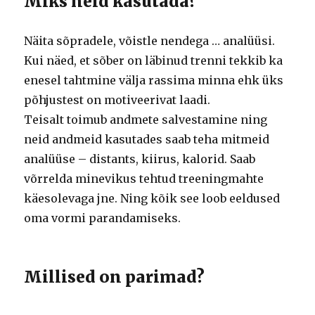
Miks neid kasutada?
Näita sõpradele, võistle nendega … analüüsi.
Kui näed, et sõber on läbinud trenni tekkib ka
enesel tahtmine välja rassima minna ehk üks
põhjustest on motiveerivat laadi.
Teisalt toimub andmete salvestamine ning
neid andmeid kasutades saab teha mitmeid
analüüse – distants, kiirus, kalorid. Saab
võrrelda minevikus tehtud treeningmahte
käesolevaga jne. Ning kõik see loob eeldused
oma vormi parandamiseks.
Millised on parimad?