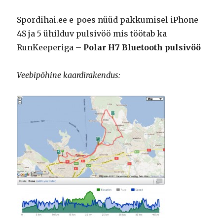
Spordihai.ee e-poes nüüd pakkumisel iPhone
4S ja 5 ühilduv pulsivöö mis töötab ka
RunKeeperiga –
Polar H7 Bluetooth pulsivöö
Veebipõhine kaardirakendus: