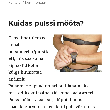
Sotsiaalsed
kohta on 1 kommentaar
treeningujälgimisteenused
nutitelefonidele
Kuidas pulssi mõõta?
Täpseima tulemuse
annab
pulsomeeter/
pulsik
ell
, mis saab oma
signaalid keha
külge kinnitatud
andurilt.
Pulsomeetri puudumisel on lihtsaimaks
meetodiks kui palpeerida oma kaela arterit.
Pulss mõõdetakse ise ja lõpptulemus
saadakse arvutuste teel kuid pole võrreldes