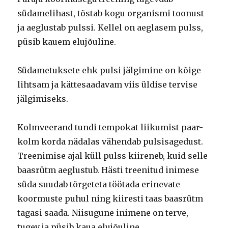
südamelihast, tõstab kogu organismi toonust
ja aeglustab pulssi. Kellel on aeglasem pulss,
püsib kauem elujõuline.
Südametuksete ehk pulsi jälgimine on kõige
lihtsam ja kättesaadavam viis üldise tervise
jälgimiseks.
Kolmveerand tundi tempokat liikumist paar-
kolm korda nädalas vähendab pulsisagedust.
Treenimise ajal küll pulss kiireneb, kuid selle
baasrütm aeglustub. Hästi treenitud inimese
süda suudab tõrgeteta töötada erinevate
koormuste puhul ning kiiresti taas baasrütm
tagasi saada. Niisugune inimene on terve,
tugev ja püsib kaua elujõuline.