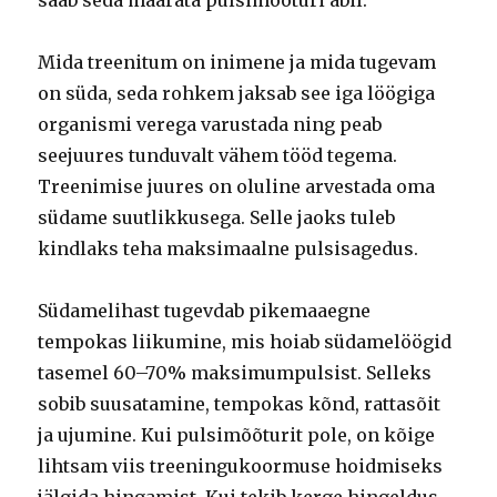
saab seda määrata pulsimõõturi abil.
Mida treenitum on inimene ja mida tugevam
on süda, seda rohkem jaksab see iga löögiga
organismi verega varustada ning peab
seejuures tunduvalt vähem tööd tegema.
Treenimise juures on oluline arvestada oma
südame suutlikkusega. Selle jaoks tuleb
kindlaks teha maksimaalne pulsisagedus.
Südamelihast tugevdab pikemaaegne
tempokas liikumine, mis hoiab südamelöögid
tasemel 60–70% maksimumpulsist. Selleks
sobib suusatamine, tempokas kõnd, rattasõit
ja ujumine. Kui pulsimõõturit pole, on kõige
lihtsam viis treeningukoormuse hoidmiseks