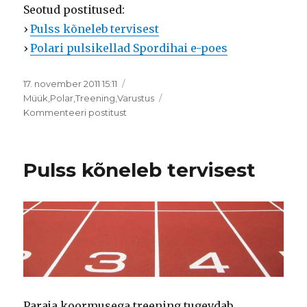
Seotud postitused:
›
Pulss kõneleb tervisest
›
Polari pulsikellad Spordihai e-poes
Postitatud
17. november 2011 15:11
Rubriigid
Müük
,
Polar
,
Treening
,
Varustus
Kuidas
Kommenteeri postitust
pulssi
mõõta?
Pulss kõneleb tervisest
Paraja koormusega treening tugevdab