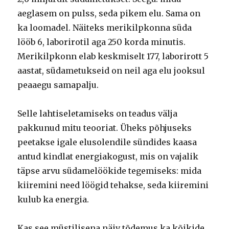
aeglasem on pulss, seda pikem elu. Sama on
ka loomadel. Näiteks merikilpkonna süda
lööb 6, laborirotil aga 250 korda minutis.
Merikilpkonn elab keskmiselt 177, laborirott 5
aastat, südametukseid on neil aga elu jooksul
peaaegu samapalju.
Selle lahtiseletamiseks on teadus välja
pakkunud mitu teooriat. Üheks põhjuseks
peetakse igale elusolendile sündides kaasa
antud kindlat energiakogust, mis on vajalik
täpse arvu südamelöökide tegemiseks: mida
kiiremini need löögid tehakse, seda kiiremini
kulub ka energia.
Kas see müstilisena näiv tõdemus ka kõikide