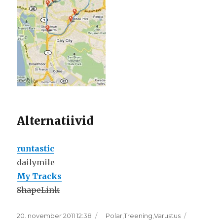
Alternatiivid
runtastic
dailymile
My Tracks
ShapeLink
Postitatud
Rubriigid
20. november 2011 12:38
Polar
,
Treening
,
Varustus