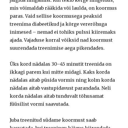
jälgida hingamist. Kui tekib kerge hingeldus,
mis võimaldab rääkida või laulda, on koormus
paras. Vaid sellise koormusega peaksid
treenima diabeetikud ja kõrge vererõhuga
inimesed – nemad ei tohiks pulssi kiiremaks
ajada. Vajaduse korral võiksid nad koormust
suurendada treenimise aega pikendades.
Üks kord nädalas 30–45 minutit treenida on
ikkagi parem kui mitte midagi. Kaks korda
nädalas aitab püsida vormis ning kolm korda
nädalas aitab vastupidavust parandada. Neli
korda nädalas aitab tunduvalt tõhusamat
füüsilist vormi saavutada.
Juba treenitud südame koormust saab