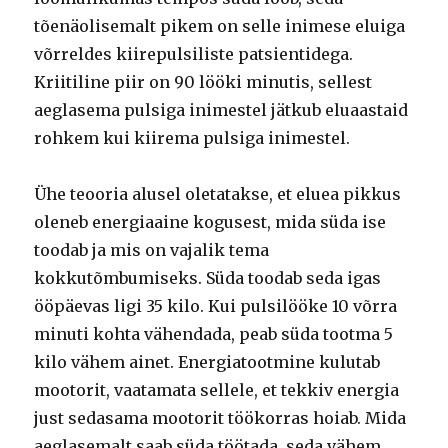
tõenäolisemalt pikem on selle inimese eluiga
võrreldes kiirepulsiliste patsientidega.
Kriitiline piir on 90 lööki minutis, sellest
aeglasema pulsiga inimestel jätkub eluaastaid
rohkem kui kiirema pulsiga inimestel.
Ühe teooria alusel oletatakse, et eluea pikkus
oleneb energiaaine kogusest, mida süda ise
toodab ja mis on vajalik tema
kokkutõmbumiseks. Süda toodab seda igas
ööpäevas ligi 35 kilo. Kui pulsilööke 10 võrra
minuti kohta vähendada, peab süda tootma 5
kilo vähem ainet. Energiatootmine kulutab
mootorit, vaatamata sellele, et tekkiv energia
just sedasama mootorit töökorras hoiab. Mida
aeglasemalt saab süda töötada, seda vähem