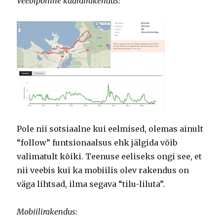
Veebipõhine kaardirakendus:
Pole nii sotsiaalne kui eelmised, olemas ainult
“follow” funtsionaalsus ehk jälgida võib
valimatult kõiki. Teenuse eeliseks ongi see, et
nii veebis kui ka mobiilis olev rakendus on
väga lihtsad, ilma segava “tilu-liluta”.
Mobiilirakendus: