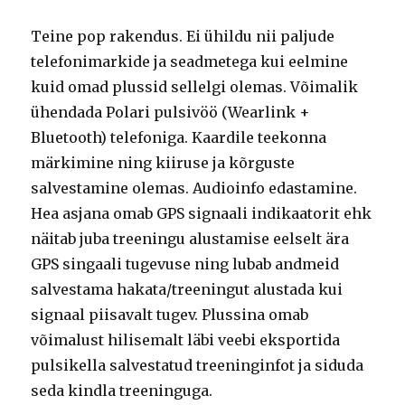
Teine pop rakendus. Ei ühildu nii paljude
telefonimarkide ja seadmetega kui eelmine
kuid omad plussid sellelgi olemas. Võimalik
ühendada Polari pulsivöö (Wearlink +
Bluetooth) telefoniga. Kaardile teekonna
märkimine ning kiiruse ja kõrguste
salvestamine olemas. Audioinfo edastamine.
Hea asjana omab GPS signaali indikaatorit ehk
näitab juba treeningu alustamise eelselt ära
GPS singaali tugevuse ning lubab andmeid
salvestama hakata/treeningut alustada kui
signaal piisavalt tugev. Plussina omab
võimalust hilisemalt läbi veebi eksportida
pulsikella salvestatud treeninginfot ja siduda
seda kindla treeninguga.