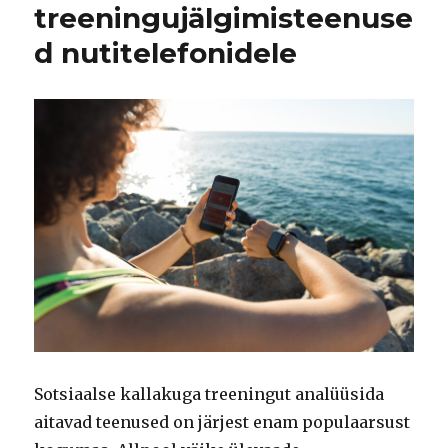
treeningujälgimisteenuse
d nutitelefonidele
Sotsiaalse kallakuga treeningut analüüsida
aitavad teenused on järjest enam populaarsust