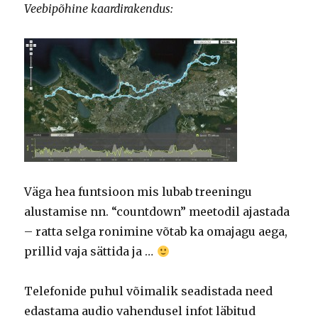
Veebipõhine kaardirakendus:
Väga hea funtsioon mis lubab treeningu
alustamise nn. “countdown” meetodil ajastada
– ratta selga ronimine võtab ka omajagu aega,
prillid vaja sättida ja …
Telefonide puhul võimalik seadistada need
edastama audio vahendusel infot läbitud