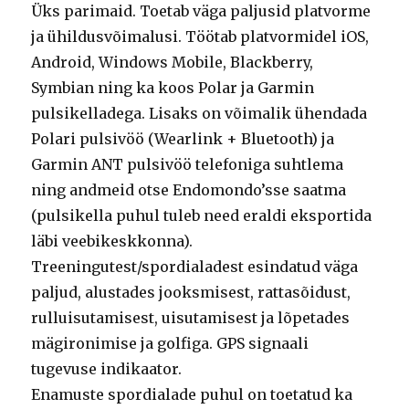
Üks parimaid. Toetab väga paljusid platvorme
ja ühildusvõimalusi. Töötab platvormidel iOS,
Android, Windows Mobile, Blackberry,
Symbian ning ka koos Polar ja Garmin
pulsikelladega. Lisaks on võimalik ühendada
Polari pulsivöö (Wearlink + Bluetooth) ja
Garmin ANT pulsivöö telefoniga suhtlema
ning andmeid otse Endomondo’sse saatma
(pulsikella puhul tuleb need eraldi eksportida
läbi veebikeskkonna).
Treeningutest/spordialadest esindatud väga
paljud, alustades jooksmisest, rattasõidust,
rulluisutamisest, uisutamisest ja lõpetades
mägironimise ja golfiga. GPS signaali
tugevuse indikaator.
Enamuste spordialade puhul on toetatud ka