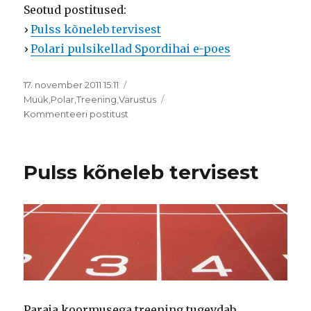
Seotud postitused:
›
Pulss kõneleb tervisest
›
Polari pulsikellad Spordihai e-poes
Postitatud
17. november 2011 15:11
Rubriigid
Müük
,
Polar
,
Treening
,
Varustus
Kuidas
Kommenteeri postitust
pulssi
mõõta?
Pulss kõneleb tervisest
Paraja koormusega treening tugevdab