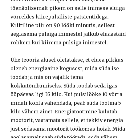
tõenäolisemalt pikem on selle inimese eluiga
võrreldes kiirepulsiliste patsientidega.
Kriitiline piir on 90 lööki minutis, sellest
aeglasema pulsiga inimestel jätkub eluaastaid
rohkem kui kiirema pulsiga inimestel.
Ühe teooria alusel oletatakse, et eluea pikkus
oleneb energiaaine kogusest, mida süda ise
toodab ja mis on vajalik tema
kokkutõmbumiseks. Süda toodab seda igas
ööpäevas ligi 35 kilo. Kui pulsilööke 10 võrra
minuti kohta vähendada, peab süda tootma 5
kilo vähem ainet. Energiatootmine kulutab
mootorit, vaatamata sellele, et tekkiv energia
just sedasama mootorit töökorras hoiab. Mida
aeglasemalt saab süda töötada, seda vähem