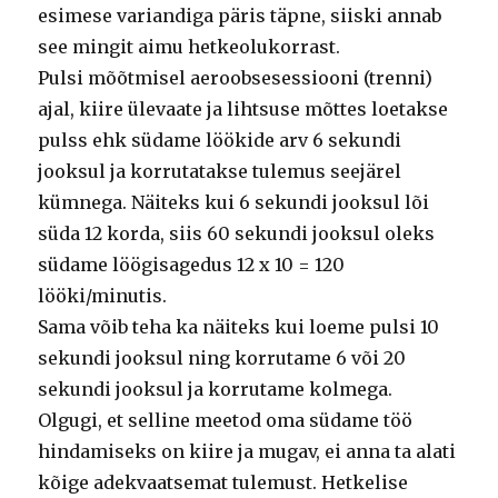
esimese variandiga päris täpne, siiski annab
see mingit aimu hetkeolukorrast.
Pulsi mõõtmisel aeroobsesessiooni (trenni)
ajal, kiire ülevaate ja lihtsuse mõttes loetakse
pulss ehk südame löökide arv 6 sekundi
jooksul ja korrutatakse tulemus seejärel
kümnega. Näiteks kui 6 sekundi jooksul lõi
süda 12 korda, siis 60 sekundi jooksul oleks
südame löögisagedus 12 x 10 = 120
lööki/minutis.
Sama võib teha ka näiteks kui loeme pulsi 10
sekundi jooksul ning korrutame 6 või 20
sekundi jooksul ja korrutame kolmega.
Olgugi, et selline meetod oma südame töö
hindamiseks on kiire ja mugav, ei anna ta alati
kõige adekvaatsemat tulemust. Hetkelise