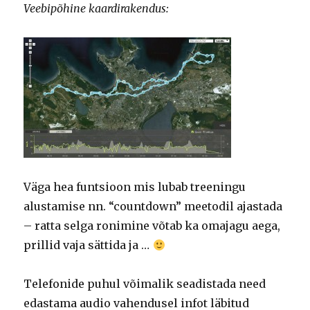
Veebipõhine kaardirakendus:
Väga hea funtsioon mis lubab treeningu
alustamise nn. “countdown” meetodil ajastada
– ratta selga ronimine võtab ka omajagu aega,
prillid vaja sättida ja …
Telefonide puhul võimalik seadistada need
edastama audio vahendusel infot läbitud