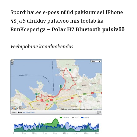
Spordihai.ee e-poes nüüd pakkumisel iPhone
4S ja 5 ühilduv pulsivöö mis töötab ka
RunKeeperiga –
Polar H7 Bluetooth pulsivöö
Veebipõhine kaardirakendus: