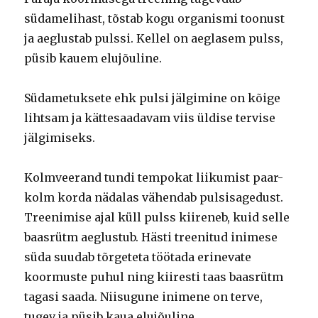
südamelihast, tõstab kogu organismi toonust
ja aeglustab pulssi. Kellel on aeglasem pulss,
püsib kauem elujõuline.
Südametuksete ehk pulsi jälgimine on kõige
lihtsam ja kättesaadavam viis üldise tervise
jälgimiseks.
Kolmveerand tundi tempokat liikumist paar-
kolm korda nädalas vähendab pulsisagedust.
Treenimise ajal küll pulss kiireneb, kuid selle
baasrütm aeglustub. Hästi treenitud inimese
süda suudab tõrgeteta töötada erinevate
koormuste puhul ning kiiresti taas baasrütm
tagasi saada. Niisugune inimene on terve,
tugev ja püsib kaua elujõuline.