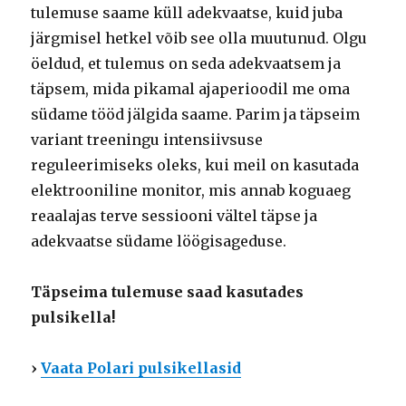
tulemuse saame küll adekvaatse, kuid juba
järgmisel hetkel võib see olla muutunud. Olgu
öeldud, et tulemus on seda adekvaatsem ja
täpsem, mida pikamal ajaperioodil me oma
südame tööd jälgida saame. Parim ja täpseim
variant treeningu intensiivsuse
reguleerimiseks oleks, kui meil on kasutada
elektrooniline monitor, mis annab koguaeg
reaalajas terve sessiooni vältel täpse ja
adekvaatse südame löögisageduse.
Täpseima tulemuse saad kasutades
pulsikella!
›
Vaata Polari pulsikellasid