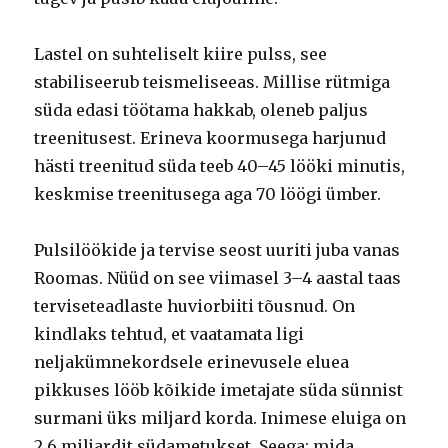
Lastel on suhteliselt kiire pulss, see
stabiliseerub teismeliseeas. Millise rütmiga
süda edasi töötama hakkab, oleneb paljus
treenitusest. Erineva koormusega harjunud
hästi treenitud süda teeb 40–45 lööki minutis,
keskmise treenitusega aga 70 löögi ümber.
Pulsilöökide ja tervise seost uuriti juba vanas
Roomas. Nüüd on see viimasel 3–4 aastal taas
terviseteadlaste huviorbiiti tõusnud. On
kindlaks tehtud, et vaatamata ligi
neljakümnekordsele erinevusele eluea
pikkuses lööb kõikide imetajate süda sünnist
surmani üks miljard korda. Inimese eluiga on
2,6 miljardit südametukset. Seega: mida