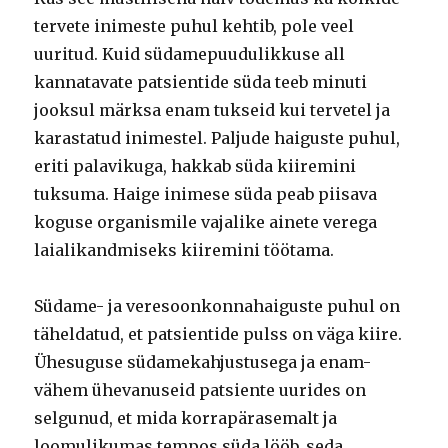
tervete inimeste puhul kehtib, pole veel
uuritud. Kuid südamepuudulikkuse all
kannatavate patsientide süda teeb minuti
jooksul märksa enam tukseid kui tervetel ja
karastatud inimestel. Paljude haiguste puhul,
eriti palavikuga, hakkab süda kiiremini
tuksuma. Haige inimese süda peab piisava
koguse organismile vajalike ainete verega
laialikandmiseks kiiremini töötama.
Südame- ja veresoonkonnahaiguste puhul on
täheldatud, et patsientide pulss on väga kiire.
Ühesuguse südamekahjustusega ja enam-
vähem ühevanuseid patsiente uurides on
selgunud, et mida korrapärasemalt ja
loomulikumas tempos süda lööb, seda