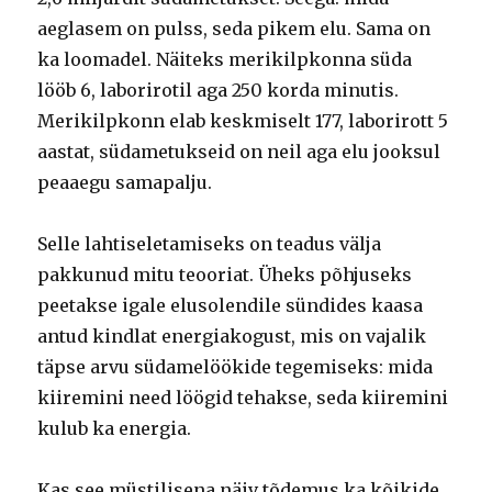
aeglasem on pulss, seda pikem elu. Sama on
ka loomadel. Näiteks merikilpkonna süda
lööb 6, laborirotil aga 250 korda minutis.
Merikilpkonn elab keskmiselt 177, laborirott 5
aastat, südametukseid on neil aga elu jooksul
peaaegu samapalju.
Selle lahtiseletamiseks on teadus välja
pakkunud mitu teooriat. Üheks põhjuseks
peetakse igale elusolendile sündides kaasa
antud kindlat energiakogust, mis on vajalik
täpse arvu südamelöökide tegemiseks: mida
kiiremini need löögid tehakse, seda kiiremini
kulub ka energia.
Kas see müstilisena näiv tõdemus ka kõikide