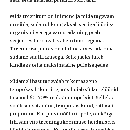
saab seda määrata pulsimõõturi abil.
Mida treenitum on inimene ja mida tugevam
on süda, seda rohkem jaksab see iga löögiga
organismi verega varustada ning peab
seejuures tunduvalt vähem tööd tegema.
Treenimise juures on oluline arvestada oma
südame suutlikkusega. Selle jaoks tuleb
kindlaks teha maksimaalne pulsisagedus.
Südamelihast tugevdab pikemaaegne
tempokas liikumine, mis hoiab südamelöögid
tasemel 60–70% maksimumpulsist. Selleks
sobib suusatamine, tempokas kõnd, rattasõit
ja ujumine. Kui pulsimõõturit pole, on kõige
lihtsam viis treeningukoormuse hoidmiseks