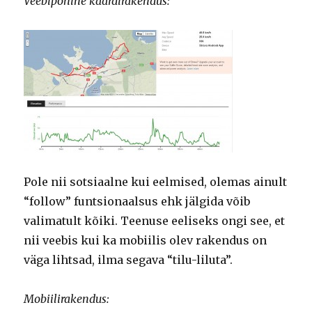
Veebipõhine kaardirakendus:
Pole nii sotsiaalne kui eelmised, olemas ainult
“follow” funtsionaalsus ehk jälgida võib
valimatult kõiki. Teenuse eeliseks ongi see, et
nii veebis kui ka mobiilis olev rakendus on
väga lihtsad, ilma segava “tilu-liluta”.
Mobiilirakendus: