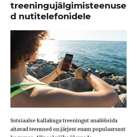
treeningujälgimisteenuse
d nutitelefonidele
Sotsiaalse kallakuga treeningut analüüsida
aitavad teenused on järjest enam populaarsust