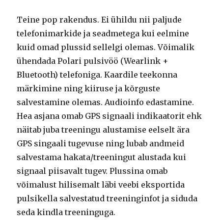
Teine pop rakendus. Ei ühildu nii paljude
telefonimarkide ja seadmetega kui eelmine
kuid omad plussid sellelgi olemas. Võimalik
ühendada Polari pulsivöö (Wearlink +
Bluetooth) telefoniga. Kaardile teekonna
märkimine ning kiiruse ja kõrguste
salvestamine olemas. Audioinfo edastamine.
Hea asjana omab GPS signaali indikaatorit ehk
näitab juba treeningu alustamise eelselt ära
GPS singaali tugevuse ning lubab andmeid
salvestama hakata/treeningut alustada kui
signaal piisavalt tugev. Plussina omab
võimalust hilisemalt läbi veebi eksportida
pulsikella salvestatud treeninginfot ja siduda
seda kindla treeninguga.