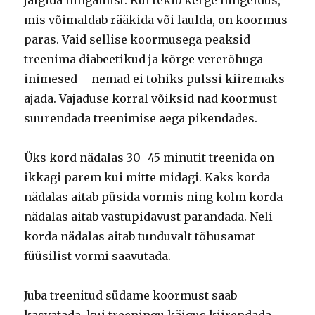
jälgida hingamist. Kui tekib kerge hingeldus,
mis võimaldab rääkida või laulda, on koormus
paras. Vaid sellise koormusega peaksid
treenima diabeetikud ja kõrge vererõhuga
inimesed – nemad ei tohiks pulssi kiiremaks
ajada. Vajaduse korral võiksid nad koormust
suurendada treenimise aega pikendades.
Üks kord nädalas 30–45 minutit treenida on
ikkagi parem kui mitte midagi. Kaks korda
nädalas aitab püsida vormis ning kolm korda
nädalas aitab vastupidavust parandada. Neli
korda nädalas aitab tunduvalt tõhusamat
füüsilist vormi saavutada.
Juba treenitud südame koormust saab