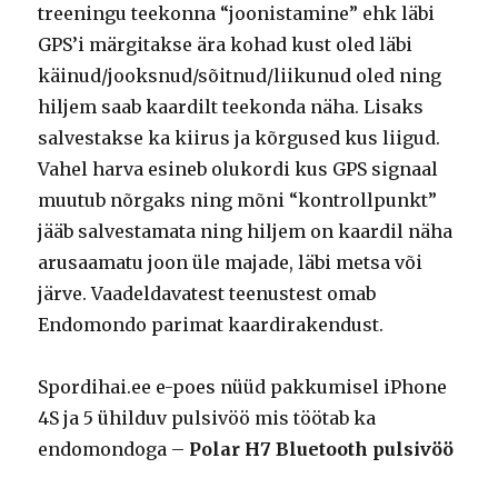
treeningu teekonna “joonistamine” ehk läbi
GPS’i märgitakse ära kohad kust oled läbi
käinud/jooksnud/sõitnud/liikunud oled ning
hiljem saab kaardilt teekonda näha. Lisaks
salvestakse ka kiirus ja kõrgused kus liigud.
Vahel harva esineb olukordi kus GPS signaal
muutub nõrgaks ning mõni “kontrollpunkt”
jääb salvestamata ning hiljem on kaardil näha
arusaamatu joon üle majade, läbi metsa või
järve. Vaadeldavatest teenustest omab
Endomondo parimat kaardirakendust.
Spordihai.ee e-poes nüüd pakkumisel iPhone
4S ja 5 ühilduv pulsivöö mis töötab ka
endomondoga –
Polar H7 Bluetooth pulsivöö