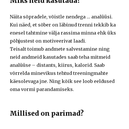
Miks neid kasutada?
Näita sõpradele, võistle nendega … analüüsi.
Kui näed, et sõber on läbinud trenni tekkib ka
enesel tahtmine välja rassima minna ehk üks
põhjustest on motiveerivat laadi.
Teisalt toimub andmete salvestamine ning
neid andmeid kasutades saab teha mitmeid
analüüse – distants, kiirus, kalorid. Saab
võrrelda minevikus tehtud treeningmahte
käesolevaga jne. Ning kõik see loob eeldused
oma vormi parandamiseks.
Millised on parimad?