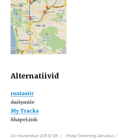
Alternatiivid
runtastic
dailymile
My Tracks
ShapeLink
Postitatud
Rubriigid
20. november 2011 12:38
Polar
,
Treening
,
Varustus