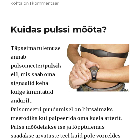
Sotsiaalsed
kohta on 1 kommentaar
treeningujälgimisteenused
nutitelefonidele
Kuidas pulssi mõõta?
Täpseima tulemuse
annab
pulsomeeter/
pulsik
ell
, mis saab oma
signaalid keha
külge kinnitatud
andurilt.
Pulsomeetri puudumisel on lihtsaimaks
meetodiks kui palpeerida oma kaela arterit.
Pulss mõõdetakse ise ja lõpptulemus
saadakse arvutuste teel kuid pole võrreldes