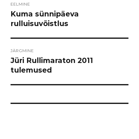
EELMINE
Kuma sünnipäeva
Eelmine
postitus:
rulluisuvõistlus
JÄRGMINE
Jüri Rullimaraton 2011
Järgmine
postitus:
tulemused