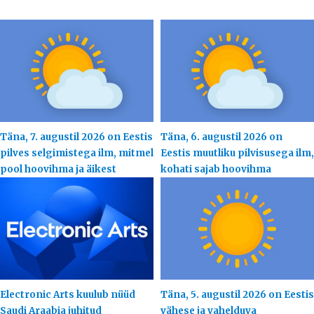
Täna, 7. augustil 2026 on Eestis
Täna, 6. augustil 2026 on
pilves selgimistega ilm, mitmel
Eestis muutliku pilvisusega ilm,
pool hoovihma ja äikest
kohati sajab hoovihma
Electronic Arts kuulub nüüd
Täna, 5. augustil 2026 on Eestis
Saudi Araabia juhitud
vähese ja vahelduva