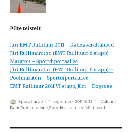
Pilte teistelt
Jüri EMT Rullituur 2011 – Kaheksarattalised
Jüri Rullimaraton (EMT Rullituur 6.etapp) –
Maraton – Sportdiportaal.ee
Jüri Rullimaraton (EMT Rullituur 6.etapp) –
Poolmaraton – Sportdiportaal.ee
EMT Rullituur 2011 VI etapp, Jüri – Dogrose
Autor
Postitatud
Formaat
Spordihai.ee
4. september 2011 18:33
Galerii
Rubriigid
Bont
,
Rulluisutamine
,
Spordihai
,
Üritused
,
Võistlused