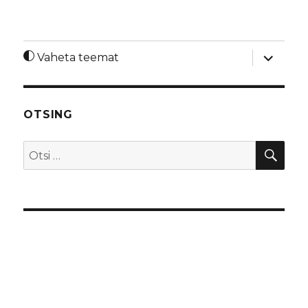
laienda
Vaheta teemat
alamme
OTSING
OTS
Otsi: